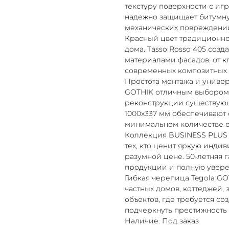
текстуру поверхности с иг
надежно защищает битумну
механических повреждений
Красный цвет традиционно
дома. Tasso Rosso 405 соз
материалами фасадов: от к
современных композитных 
Простота монтажа и униве
GOTHIK отличным выбором к
реконструкции существующ
1000x337 мм обеспечивают
минимальном количестве о
Коллекция BUSINESS PLUS 
тех, кто ценит яркую индив
разумной цене. 50-летняя 
продукции и полную увере
Гибкая черепица Tegola GO
частных домов, коттеджей
объектов, где требуется со
подчеркнуть престижность 
Наличие: Под заказ