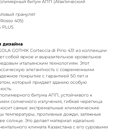
лимерный битум АПП (Атактический
товый гранулят
Rosso 405)
 PLUS
и дизайна
GOLA GOTHIK Corteccia di Pino 431 из коллекции
ет собой яркое и выразительное кровельное
редовым итальянским технологиям. Этот
лассическую элегантность с современными
дежное покрытие с гарантией 50 лет и
том, который придает зданию особую
ость.
полимерного битума АПП, устойчивого к
ием солнечного излучения, гибкая черепица
носит самые экстремальные климатические
ды температуры, проливные дожди, затяжные
ее солнце. Это делает материал идеально
ентального климата Казахстана с его суровыми