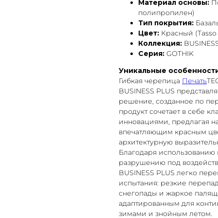
Материал основы:
По
полипропилен)
Тип покрытия:
Базаль
Цвет:
Красный (Tasso 
Коллекция:
BUSINESS
Серия:
GOTHIK
Уникальные особенност
Гибкая черепица
Печать
TE
BUSINESS PLUS представля
решение, созданное по пе
продукт сочетает в себе к
инновациями, предлагая на
впечатляющим красным цве
архитектурную выразительн
Благодаря использованию 
разрушению под воздейств
BUSINESS PLUS легко пере
испытания: резкие перепа
снегопады и жаркое палящ
адаптированным для контин
зимами и знойным летом.