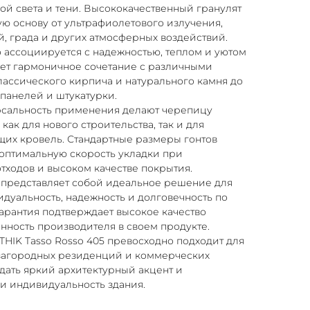
рой света и тени. Высококачественный гранулят
ю основу от ультрафиолетового излучения,
, града и других атмосферных воздействий.
 ассоциируется с надежностью, теплом и уютом
дает гармоничное сочетание с различными
лассического кирпича и натурального камня до
панелей и штукатурки.
рсальность применения делают черепицу
ак для нового строительства, так и для
их кровель. Стандартные размеры гонтов
 оптимальную скорость укладки при
тходов и высоком качестве покрытия.
представляет собой идеальное решение для
идуальность, надежность и долговечность по
гарантия подтверждает высокое качество
нность производителя в своем продукте.
THIK Tasso Rosso 405 превосходно подходит для
, загородных резиденций и коммерческих
здать яркий архитектурный акцент и
и индивидуальность здания.