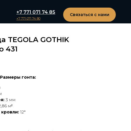
+7 771 071 74 85
Связаться с нами
+7 771 071 74 80
ца TEGOLA GOTHIK
o 431
Размеры гонта:
м
м
я:
3 мм
,86 м²
 кровли:
12°