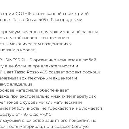
 серии GOTHIK с изысканной геометрией
цвет Tasso Rosso 405 с благородными
т премиум-качества для максимальной защиты
ть и устойчивость к выцветанию
сть к механическим воздействиям
основанию кровли
BUSINESS PLUS органично впишется в любой
ому еще больше привлекательности и
 цвет Tasso Rosso 405 создает эффект роскоши
заметным архитектурным акцентом и
вкус владельца.
основе материала обеспечивает
даже при экстремально низких температурах,
 регионов с суровыми климатическими
няет эластичность, не трескается и не ломается
ратур от -40°C до +70°C.
ользуемый в качестве защитного покрытия, не
вечность материала, но и создает богатую