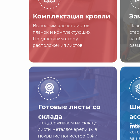
Комплектация кровли
За
Выполним расчет листов,
План
планок и комплектующих.
стар
Предоставим схему
на о
расположения листов
разм
Готовые листы со
Ши
склада
ас
Поддерживаем на складе
по
Вы м
листы металлочерепицы в
кото
покрытие полиестер 0,4 и
ваше