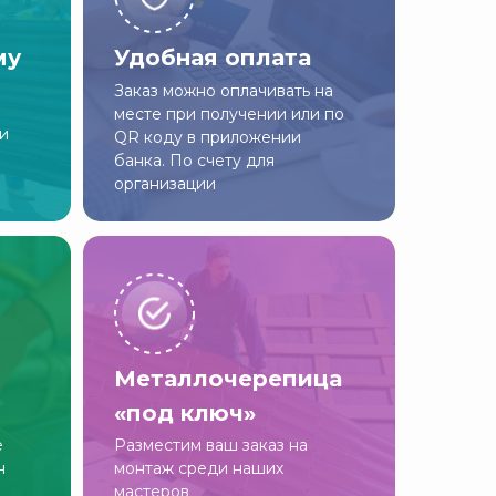
му
Удобная оплата
Заказ можно оплачивать на
месте при получении или по
ии
QR коду в приложении
банка. По счету для
организации
Металлочерепица
«под ключ»
е
Разместим ваш заказ на
н
монтаж среди наших
мастеров