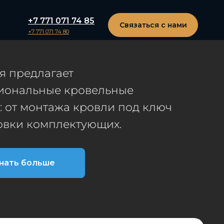
+7 771 071 74 85
Связаться с нами
+7 771 071 74 80
я предлагает
иональные кровельные
 от монтажа кровли под ключ
овки комплектующих.
нать больше