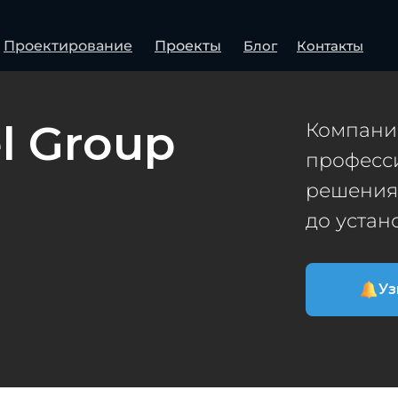
Проектирование
Проекты
Блог
Контакты
l Group
Компани
професс
решения:
до устан
Уз