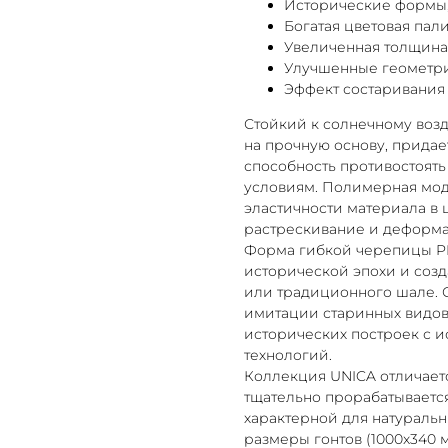
Исторические формы
Богатая цветовая пал
Увеличенная толщина
Улучшенные геометри
Эффект состаривания
Стойкий к солнечному во
на прочную основу, придае
способность противостоят
условиям. Полимерная мод
эластичности материала в
растрескивание и деформ
Форма гибкой черепицы P
исторической эпохи и созд
или традиционного шале. 
имитации старинных видов
исторических построек с 
технологий.
Коллекция UNICA отличает
тщательно прорабатывается
характерной для натураль
размеры гонтов (1000x340 