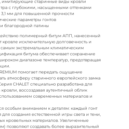
, имитирующие старинные виды кровли
итра с глубокими, насыщенными оттенками
 3,1 мм для повышенной прочности
ческие параметры гонтов
 и благородной патины
здействию полимерный битум АПП, нанесенный
т кровле исключительную долговечность и
ь самым экстремальным климатическим
ификация битума обеспечивает сохранение
 широком диапазоне температур, предотвращая
ации.
REMIUM помогает передать ощущение
ать атмосферу старинного европейского замка
Серия CHALET специально разработана для
 кровли, воссоздавая аутентичный облик
использованием современных материалов и
ся особым вниманием к деталям: каждый гонт
 для создания естественной игры света и тени,
ных кровельных материалов. Увеличенные
мм) позволяют создавать более выразительный