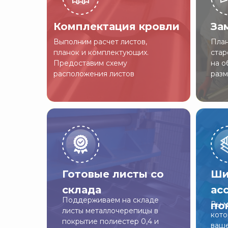
Комплектация кровли
За
Выполним расчет листов,
План
планок и комплектующих.
стар
Предоставим схему
на о
расположения листов
разм
Готовые листы со
Ши
склада
ас
Поддерживаем на складе
по
Вы м
листы металлочерепицы в
кото
покрытие полиестер 0,4 и
ваше