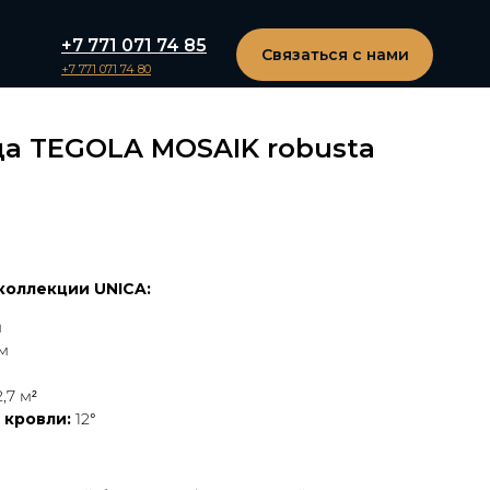
+7 771 071 74 85
Связаться с нами
+7 771 071 74 80
ца TEGOLA MOSAIK robusta
коллекции UNICA:
м
м
,7 м²
 кровли:
12°