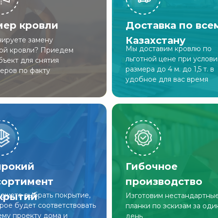
мер кровли
Доставка по все
Казахстану
ируете замену
Мы доставим кровлю по
ой кровли? Приедем
льготной цене при услов
бъект для снятия
размера до 4 м. до 1,5 т. в
еров по факту
удобное для вас время
рокий
Гибочное
сортимент
производство
крытий
ожете выбрать покрытие,
Изготовим нестандартны
рое будет соответствовать
планки по эскизам за оди
му проекту дома и
день