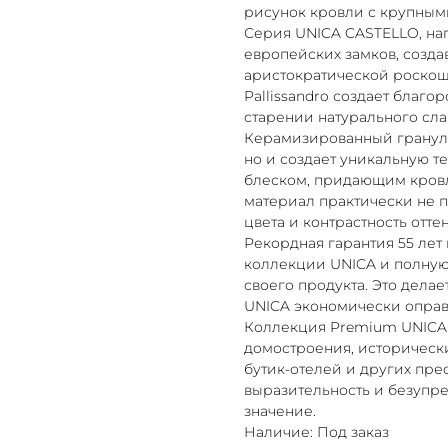
рисунок кровли с крупным
Серия UNICA CASTELLO, на
европейских замков, созда
аристократической роскоши
Pallissandro создает благ
старении натурального сла
Керамизированный грануля
но и создает уникальную т
блеском, придающим кровл
материал практически не 
цвета и контрастность отте
Рекордная гарантия 55 лет
коллекции UNICA и полную
своего продукта. Это дела
UNICA экономически оправ
Коллекция Premium UNICA 
домостроения, историческ
бутик-отелей и других пре
выразительность и безупр
значение.
Наличие: Под заказ