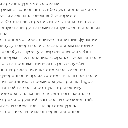
и архитектурными формами.
пример, воплощает в себе дух средневековых
вая эффект многовековой истории и
. Сочетание серых и синих оттенков в цвете
ородную палитру, напоминающую о естественном
нца.
т не только обеспечивает защитные функции,
екстуру поверхности с характерным матовым
е особую глубину и выразительность. Этот
подвержен выцветанию, сохраняя насыщенность
нков на протяжении всего срока службы.
 подтверждает исключительное качество
 уверенность производителя в долговечности
ет инвестицию в премиальную кровлю Tegola
данной на долгосрочную перспективу.
идеально подходит для элитного частного
их реконструкций, загородных резиденций,
стижных объектов, где архитектурная
ечное качество имеют первостепенное