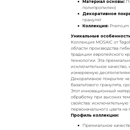
Материал основы:
По
полипропилен)
Декоративное покр
гранулят
Коллекция:
Premium
Уникальные особенност
Коллекция MOSAIC от Tego
области производства гиб
традиции европейского кр
технологии. Эта премиальна
исключительное качество, 
измеряемую десятилетиям
Декоративное покрытие ч
базальтового гранулята, с
Этот инновационный мате
обработку при высоких тем
свойства: исключительную 
первоначального цвета на 
Профиль коллекции:
Премиальное качест