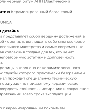
лимерный битум АПП (Атактический
ытие:
Керамизированный базальтовый
 UNICA
и дизайна
la представляет собой вершину достижений в
кой черепицы, воплощая в себе многовековые
овельного мастерства и самые современные
я коллекция создана для тех, кто ценит
неповторимую эстетику и долговечность,
и.
ерепицы выполнено из керамизированного
рок службы которого практически безграничен.
риал проходит специальную термическую
пературах, что придает ему керамические
твердость, стойкость к истиранию и сохранение
протяжении всего срока эксплуатации.
во с керамизированным покрытием