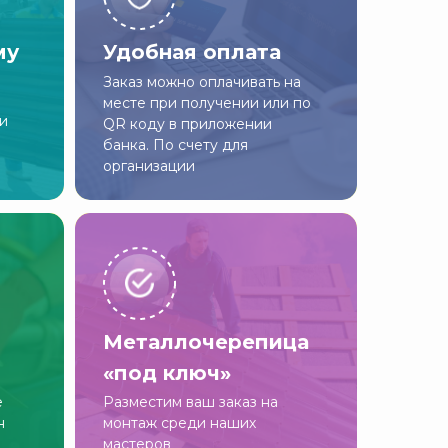
му
Удобная оплата
Заказ можно оплачивать на
месте при получении или по
ии
QR коду в приложении
банка. По счету для
организации
Металлочерепица
«под ключ»
е
Разместим ваш заказ на
н
монтаж среди наших
мастеров