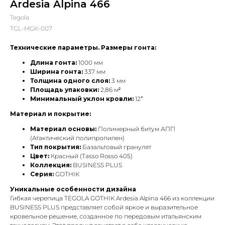
Ardesia Alpina 466
Tegola
TGL-MGK-007
Технические параметры. Размеры гонта:
Длина гонта:
1000 мм
Ширина гонта:
337 мм
Толщина одного слоя:
3 мм
Площадь упаковки:
2,86 м²
Минимальный уклон кровли:
12°
Материал и покрытие:
Материал основы:
Полимерный битум АПП
(Атактический полипропилен)
Тип покрытия:
Базальтовый гранулят
Цвет:
Красный (Tasso Rosso 405)
Коллекция:
BUSINESS PLUS
Серия:
GOTHIK
Уникальные особенности дизайна
Гибкая черепица TEGOLA GOTHIK Ardesia Alpina 466 из коллекции
BUSINESS PLUS представляет собой яркое и выразительное
кровельное решение, созданное по передовым итальянским