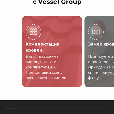
с Vessel Group
Комплектация
Замер кро
кровли
Выполним расчет
Планируете з
листов, планок и
старой кровл
комплектующих.
Приедем на о
Предоставим схему
снятия разме
расположения листов
факту