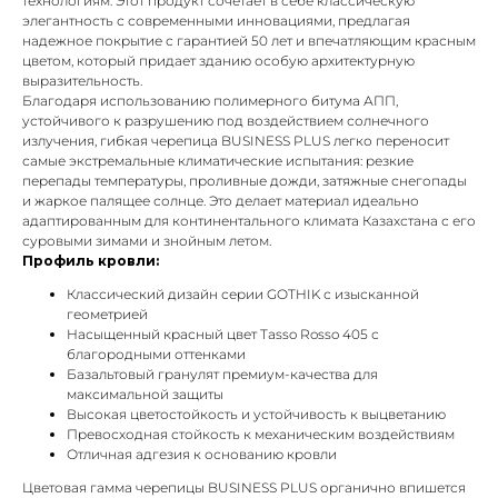
технологиям. Этот продукт сочетает в себе классическую
элегантность с современными инновациями, предлагая
надежное покрытие с гарантией 50 лет и впечатляющим красным
цветом, который придает зданию особую архитектурную
выразительность.
Благодаря использованию полимерного битума АПП,
устойчивого к разрушению под воздействием солнечного
излучения, гибкая черепица BUSINESS PLUS легко переносит
самые экстремальные климатические испытания: резкие
перепады температуры, проливные дожди, затяжные снегопады
и жаркое палящее солнце. Это делает материал идеально
адаптированным для континентального климата Казахстана с его
суровыми зимами и знойным летом.
Профиль кровли:
Классический дизайн серии GOTHIK с изысканной
геометрией
Насыщенный красный цвет Tasso Rosso 405 с
благородными оттенками
Базальтовый гранулят премиум-качества для
максимальной защиты
Высокая цветостойкость и устойчивость к выцветанию
Превосходная стойкость к механическим воздействиям
Отличная адгезия к основанию кровли
Цветовая гамма черепицы BUSINESS PLUS органично впишется