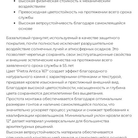
Высокая физическая стойкость к механическим
воздействиям
Превосходная цветостойкость на протяжении всего срока
службы
Высокая ветроустойчивость благодаря самоклеящейся
основе
Базальтовый гранулят, используемый в качестве защитного
покрытия, почти полностью исключает разрушительное
воздействие солнечных лучей и атмосферных осадков. Это
позволяет черепице сохранять свои эксплуатационные свойства
и внешние эстетические качества на протяжении всего
заявленного срока службы в 55 лет.
Цвет "Pietra Antica 167" создает эффект благородного
натурального камня с характерными оттенками и текстурой,
придавая кровле изысканный и престижный внешний вид.
Благодаря высокой цветостойкости, насыщенность и глубина
цвета сохраняются десятилетиями без выцветания.
Простота монтажа обеспечивается благодаря оптимальным
размерам гонтов и наличию самоклеящейся полосы, что
значительно ускоряет процесс укладки и снижает требования к
квалификации кровельщиков. Минимальный уклон кровли всего
12° делает материал универсальным для большинства
архитектурных решений.
Высокая ветроустойчивость материала обеспечивается
специальной конструкцией замков и самоклеящейся основой,