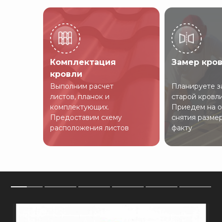
Комплектация
Замер кро
кровли
Выполним расчет
Планируете з
листов, планок и
старой кровл
комплектующих.
Приедем на о
Предоставим схему
снятия разме
расположения листов
факту