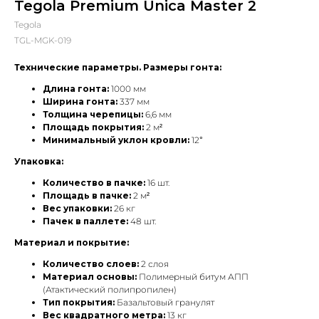
Tegola Premium Unica Master 2
Tegola
TGL-MGK-019
Технические параметры. Размеры гонта:
Длина гонта:
1000 мм
Ширина гонта:
337 мм
Толщина черепицы:
6,6 мм
Площадь покрытия:
2 м²
Минимальный уклон кровли:
12°
Упаковка:
Количество в пачке:
16 шт.
Площадь в пачке:
2 м²
Вес упаковки:
26 кг
Пачек в паллете:
48 шт.
Материал и покрытие:
Количество слоев:
2 слоя
Материал основы:
Полимерный битум АПП
(Атактический полипропилен)
Тип покрытия:
Базальтовый гранулят
Вес квадратного метра:
13 кг