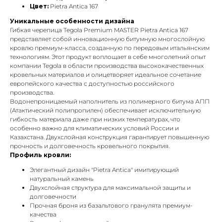
Цвет:
Pietra Antica 167
Уникальные особенности дизайна
Гибкая черепица Tegola Premium MASTER Pietra Antica 167
представляет собой инновационную битумную многослойную
кровлю премиум-класса, созданную по передовым итальянским
технологиям. Этот продукт воплощает в себе многолетний опыт
компании Tegola в области производства высококачественных
кровельных материалов и олицетворяет идеальное сочетание
европейского качества с доступностью российского
производства.
Водонепроницаемый наполнитель из полимерного битума АПП
(Атактический полипропилен) обеспечивает исключительную
гибкость материала даже при низких температурах, что
особенно важно для климатических условий России и
Казахстана. Двухслойная конструкция гарантирует повышенную
прочность и долговечность кровельного покрытия.
Профиль кровли:
Элегантный дизайн "Pietra Antica" имитирующий
натуральный камень
Двухслойная структура для максимальной защиты и
долговечности
Прочная броня из базальтового гранулята премиум-
качества