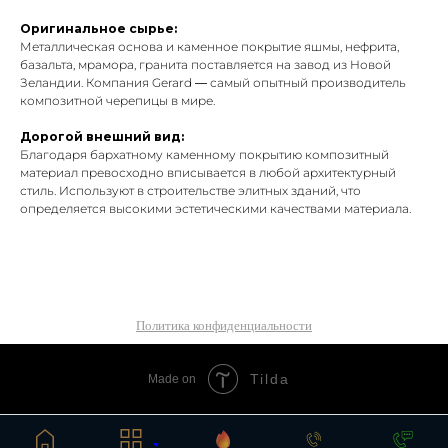
Оригинальное сырье:
Металлическая основа и каменное покрытие яшмы, нефрита,
базальта, мрамора, гранита поставляется на завод из Новой
Зеландии. Компания Gerard — самый опытный производитель
композитной черепицы в мире.
Дорогой внешний вид:
Благодаря бархатному каменному покрытию композитный
материал превосходно вписывается в любой архитектурный
стиль. Используют в строительстве элитных зданий, что
определяется высокими эстетическими качествами материала.
Политика конфиденциальности
Tilda
Made on