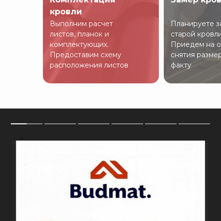
кровли
Выполним расчет
Планируете з
листов, планок и
старой кровл
комплектующих.
Приедем на о
Предоставим схему
снятия разме
расположения листов
факту