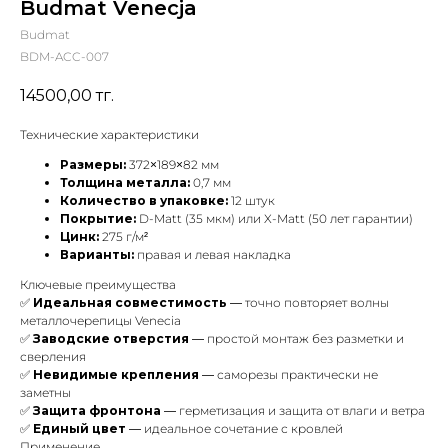
Budmat Venecja
Budmat
BDM-ACC-007
14500,00
тг.
Технические характеристики
Размеры:
372×189×82 мм
Толщина металла:
0,7 мм
Количество в упаковке:
12 штук
Покрытие:
D-Matt (35 мкм) или X-Matt (50 лет гарантии)
Цинк:
275 г/м²
Варианты:
правая и левая накладка
Ключевые преимущества
✅
Идеальная совместимость
— точно повторяет волны
металлочерепицы Venecia
✅
Заводские отверстия
— простой монтаж без разметки и
сверления
✅
Невидимые крепления
— саморезы практически не
заметны
✅
Защита фронтона
— герметизация и защита от влаги и ветра
✅
Единый цвет
— идеальное сочетание с кровлей
Применение