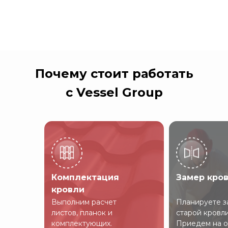
Почему стоит работать
с Vessel Group
Комплектация
Замер кро
кровли
Выполним расчет
Планируете з
листов, планок и
старой кровл
комплектующих.
Приедем на о