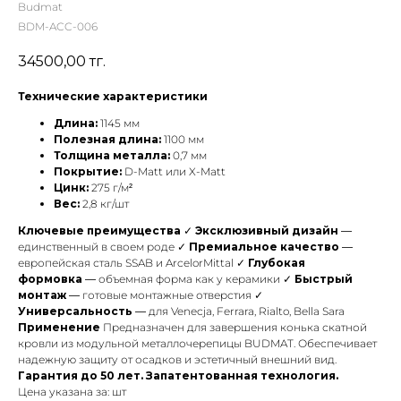
Budmat
BDM-ACC-006
34500,00
тг.
Технические характеристики
Длина:
1145 мм
Полезная длина:
1100 мм
Толщина металла:
0,7 мм
Покрытие:
D-Matt или X-Matt
Цинк:
275 г/м²
Вес:
2,8 кг/шт
Ключевые преимущества
✓
Эксклюзивный дизайн
—
единственный в своем роде ✓
Премиальное качество
—
европейская сталь SSAB и ArcelorMittal ✓
Глубокая
формовка
— объемная форма как у керамики ✓
Быстрый
монтаж
— готовые монтажные отверстия ✓
Универсальность
— для Venecja, Ferrara, Rialto, Bella Sara
Применение
Предназначен для завершения конька скатной
кровли из модульной металлочерепицы BUDMAT. Обеспечивает
надежную защиту от осадков и эстетичный внешний вид.
Гарантия до 50 лет. Запатентованная технология.
Цена указана за: шт