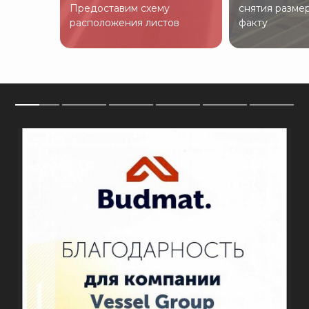
Предоставим схему
снятия разме
расположения листов
факту