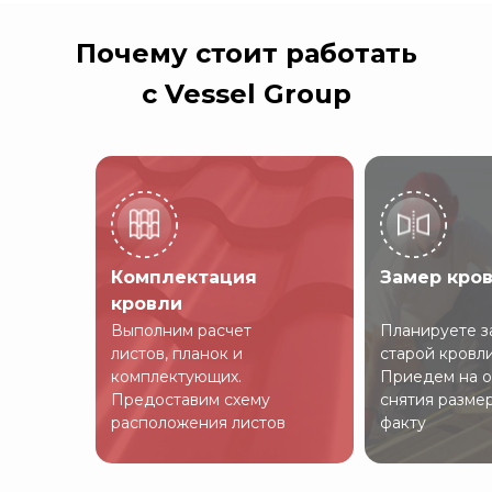
Почему стоит работать
с Vessel Group
Комплектация
Замер кро
кровли
Выполним расчет
Планируете з
листов, планок и
старой кровл
комплектующих.
Приедем на о
Предоставим схему
снятия разме
расположения листов
факту