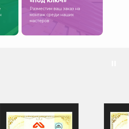
«под ключ»
е
Разместим ваш заказ на
н
монтаж среди наших
мастеров