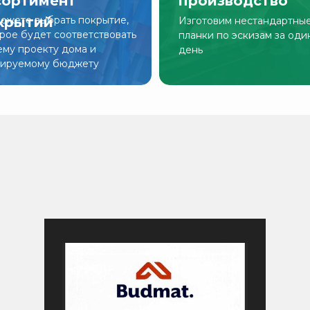
сортимент
производство
крытий
ожете выбрать покрытие,
Изготовим нестандартны
рое будет соответствовать
планки по эскизам за оди
му проекту дома и
день
нируемому бюджету