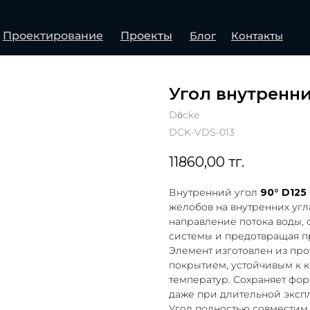
Проектирование
Проекты
Блог
Контакты
Угол внутренни
Döcke
DCK-VDS-013
11860,00
тг.
Внутренний угол
90° D125
желобов на внутренних угл
направление потока воды,
системы и предотвращая пр
Элемент изготовлен из пр
покрытием, устойчивым к 
температур. Сохраняет фор
даже при длительной эксп
Угол полностью совместим