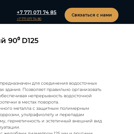
+7 771 071 74 85
Связаться с нами
+7 771 071 74 80
й 90⁰ D125
предназначен для соединения водосточных
ах здания. Позволяет правильно организовать
 обеспечивая непрерывность водосточной
отечки в местах поворота.
очного металла с защитным полимерным
коррозии, ультрафиолету и перепадам
му, герметичность и эстетичный внешний вид
луатации.
 с желобами диаметром 125 мм и другими