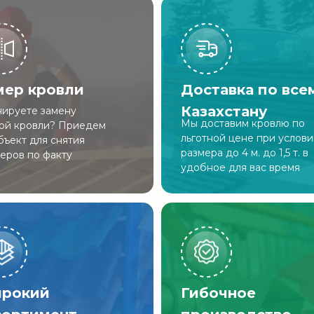
мер кровли
Доставка по все
Казахстану
ируете замену
Мы доставим кровлю по
ой кровли? Приедем
льготной цене при услов
бъект для снятия
размера до 4 м. до 1,5 т. в
еров по факту
удобное для вас время
рокий
Гибочное