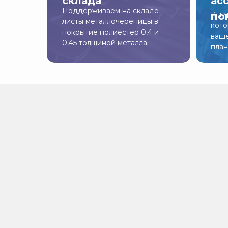
склада
ас
Поддерживаем на складе
по
Вы м
листы металлочерепицы в
кото
покрытие полиестер 0,4 и
ваше
0,45 толщиной металла
пла