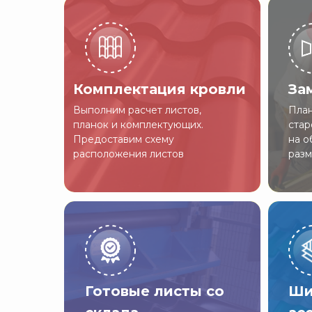
Комплектация кровли
За
Выполним расчет листов,
План
планок и комплектующих.
стар
Предоставим схему
на о
расположения листов
разм
Готовые листы со
Ши