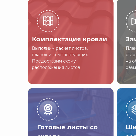
Комплектация кровли
За
Выполним расчет листов,
План
планок и комплектующих.
стар
Предоставим схему
на о
расположения листов
разм
Готовые листы со
Ши