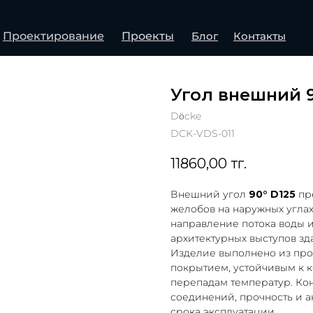
Проектирование
Проекты
Блог
Контакты
Угол внешний 9
Döcke
DCK-VDS-011
11860,00
тг.
Внешний угол
90° D125
пр
желобов на наружных угла
направление потока воды 
архитектурных выступов зд
Изделие выполнено из пр
покрытием, устойчивым к 
перепадам температур. Ко
соединений, прочность и 
срока эксплуатации.