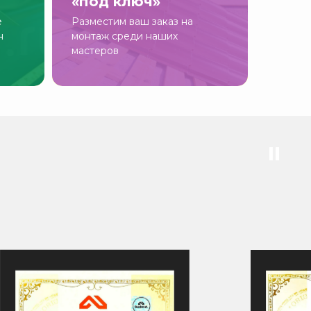
«под ключ»
е
Разместим ваш заказ на
н
монтаж среди наших
мастеров