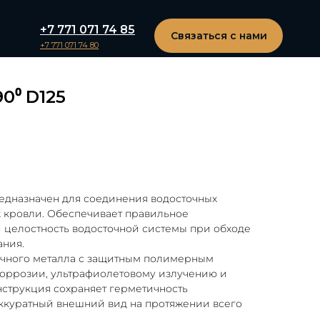
+7 771 071 74 85
Связаться с нами
+7 771 071 74 80
0⁰ D125
едназначен для соединения водосточных
х кровли. Обеспечивает правильное
и целостность водосточной системы при обходе
ания.
очного металла с защитным полимерным
коррозии, ультрафиолетовому излучению и
нструкция сохраняет герметичность
аккуратный внешний вид на протяжении всего