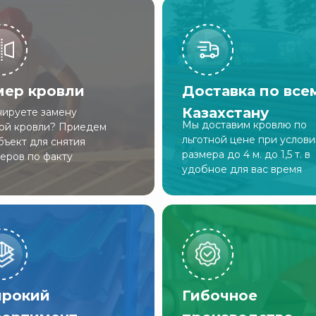
мер кровли
Доставка по все
Казахстану
ируете замену
Мы доставим кровлю по
ой кровли? Приедем
льготной цене при услов
бъект для снятия
размера до 4 м. до 1,5 т. в
еров по факту
удобное для вас время
рокий
Гибочное