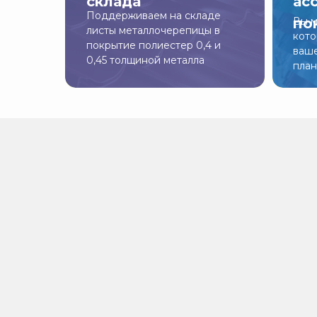
склада
ас
Поддерживаем на складе
по
Вы м
листы металлочерепицы в
кото
покрытие полиестер 0,4 и
ваше
0,45 толщиной металла
пла