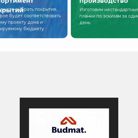
сортимент
производство
крытий
ожете выбрать покрытие,
Изготовим нестандартны
рое будет соответствовать
планки по эскизам за оди
му проекту дома и
день
нируемому бюджету