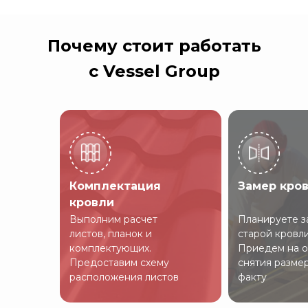
Почему стоит работать
с Vessel Group
Комплектация
Замер кро
кровли
Выполним расчет
Планируете з
листов, планок и
старой кровл
комплектующих.
Приедем на о
Предоставим схему
снятия разме
расположения листов
факту