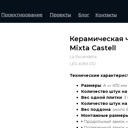
Проектирование
Проекты
Блог
Контакты
Керамическая ч
Mixta Castell
La Escandella
LES-KRM-012
Технические характеристик
Размеры
: A — 470 мм /
Количество штук на 1 
Вес одной плитки
: 3
Количество штук на
Вес поддона
: около 
Монтажные размеры
• Продольный замок — 39
• Поперечный замок — 2