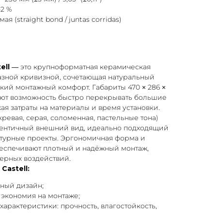
±2 %
мая (straight bond / juntas corridas)
ell
— это крупноформатная керамическая
азной кривизной, сочетающая натуральный
кий монтажный комфорт. Габариты 470 × 286 ×
 дают возможность быстро перекрывать большие
я затраты на материалы и время установки.
кревая, серая, соломенная, пастельные тона)
утентичный внешний вид, идеально подходящий
турные проекты. Эргономичная форма и
беспечивают плотный и надёжный монтаж,
ерных воздействий.
astell:
ный дизайн;
 экономия на монтаже;
характеристики: прочность, влагостойкость,