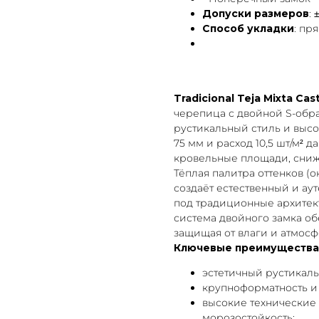
Допуски размеров
: 
Способ укладки
: пря
Tradicional Teja Mixta Cast
черепица с двойной S-обр
рустикальный стиль и высо
75 мм и расход 10,5 шт/м²
кровельные площади, снижа
Тёплая палитра оттенков (о
создаёт естественный и а
под традиционные архитек
система двойного замка о
защищая от влаги и атмосф
Ключевые преимущества C
эстетичный рустикаль
крупноформатность и
высокие технические 
морозостойкость;