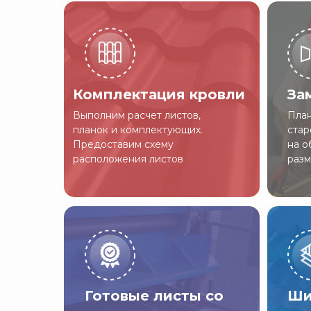
Комплектация кровли
За
Выполним расчет листов,
План
планок и комплектующих.
стар
Предоставим схему
на о
расположения листов
разм
Готовые листы со
Ши