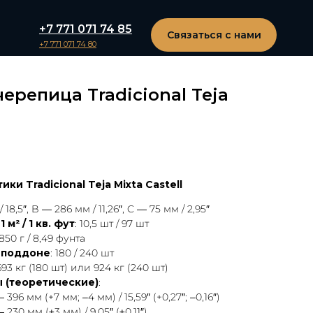
+7 771 071 74 85
Связаться с нами
+7 771 071 74 80
ерепица Tradicional Teja
и Tradicional Teja Mixta Castell
 18,5″, B — 286 мм / 11,26″, C — 75 мм / 2,95″
м² / 1 кв. фут
: 10,5 шт / 97 шт
 850 г / 8,49 фунта
 поддоне
: 180 / 240 шт
693 кг (180 шт) или 924 кг (240 шт)
 (теоретические)
:
6 мм (+7 мм; –4 мм) / 15,59″ (+0,27″; –0,16″)
30 мм (±3 мм) / 9,05″ (±0,11″)