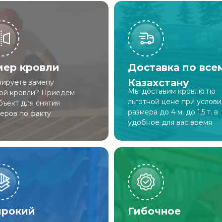
мер кровли
Доставка по все
Казахстану
ируете замену
Мы доставим кровлю по
ой кровли? Приедем
льготной цене при услов
бъект для снятия
размера до 4 м. до 1,5 т. в
еров по факту
удобное для вас время
рокий
Гибочное