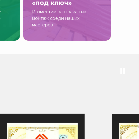
«под ключ»
е
Разместим ваш заказ на
н
монтаж среди наших
мастеров