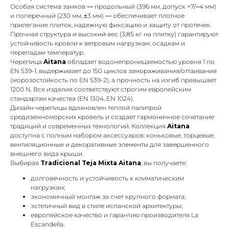
Особая система замков — продольный (396 мм, допуск +7/–4 мм)
и поперечный (230 мм, ±3 мм) — обеспечивает плотное
прилегание плиток, надежную фиксацию и защиту от протечек.
Прочная структура и высокий вес (3,85 кг на плитку) гарантируют
устойчивость кровли к ветровым нагрузкам, осадкам и
перепадам температур.
Черепица
Aitana
обладает водонепроницаемостью уровня 1 по
EN 539-1, выдерживает до 150 циклов замораживания/оттаивания
(морозостойкость по EN 539-2), а прочность на изгиб превышает
1200 N. Все изделия соответствуют строгим европейским
стандартам качества (EN 1304, EN 1024).
Дизайн черепицы вдохновлен теплой палитрой
средиземноморских кровель и создает гармоничное сочетание
традиций и современных технологий. Коллекция
Aitana
доступна с полным набором аксессуаров: коньковые, торцевые,
вентиляционные и декоративные элементы для завершенного
внешнего вида крыши.
Выбирая
Tradicional Teja Mixta Aitana
, вы получаете:
долговечность и устойчивость к климатическим
нагрузкам;
экономичный монтаж за счет крупного формата;
эстетичный вид в стиле испанской архитектуры;
европейское качество и гарантию производителя La
Escandella.