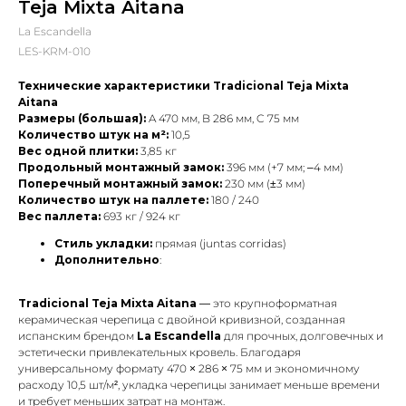
Teja Mixta Aitana
La Escandella
LES-KRM-010
Технические характеристики Tradicional Teja Mixta
Aitana
Размеры (большая):
A 470 мм, B 286 мм, C 75 мм
Количество штук на м²:
10,5
Вес одной плитки:
3,85 кг
Продольный монтажный замок:
396 мм (+7 мм; –4 мм)
Поперечный монтажный замок:
230 мм (±3 мм)
Количество штук на паллете:
180 / 240
Вес паллета:
693 кг / 924 кг
Стиль укладки:
прямая (juntas corridas)
Дополнительно
:
Tradicional Teja Mixta Aitana
— это крупноформатная
керамическая черепица с двойной кривизной, созданная
испанским брендом
La Escandella
для прочных, долговечных и
эстетически привлекательных кровель. Благодаря
универсальному формату 470 × 286 × 75 мм и экономичному
расходу 10,5 шт/м², укладка черепицы занимает меньше времени
и требует меньших затрат на монтаж.