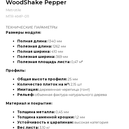
WoodShake Pepper
Metrotile
MTR-KMP-011
ТЕХНИЧЕСКИЕ ПАРАМЕТРЫ
Размеры модуля:
Полная длина:
1340 мм
Полезная длина:
1262 мм
Полная ширина:
410 мм
Полезная ширина:
369 мм
Полезная площадь листа:
0,47 м²
Профиль:
Общая высота профиля:
25 мм
Количество плиток на м²:
2,15 шт
Имитация:
деревянная черепица (гонт)
Рельеф:
объемная фактура натурального дерева
Материал и покрытие:
Толщина металла:
0,45 мм
Толщина каменной крошки:
1,2 мм
Устойчивость к царапинам:
высокая категория
Вес листа:
3,10 кг