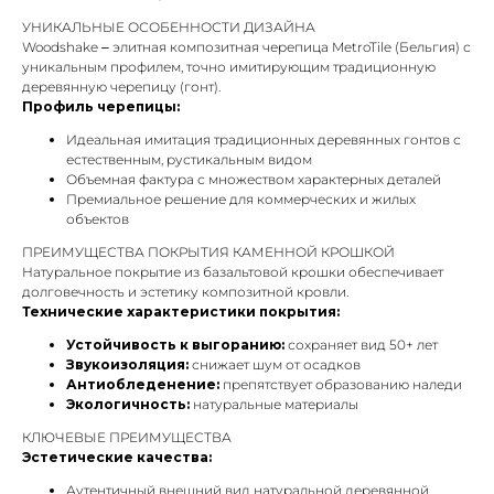
УНИКАЛЬНЫЕ ОСОБЕННОСТИ ДИЗАЙНА
Woodshake – элитная композитная черепица MetroTile (Бельгия) с
уникальным профилем, точно имитирующим традиционную
деревянную черепицу (гонт).
Профиль черепицы:
Идеальная имитация традиционных деревянных гонтов с
естественным, рустикальным видом
Объемная фактура с множеством характерных деталей
Премиальное решение для коммерческих и жилых
объектов
ПРЕИМУЩЕСТВА ПОКРЫТИЯ КАМЕННОЙ КРОШКОЙ
Натуральное покрытие из базальтовой крошки обеспечивает
долговечность и эстетику композитной кровли.
Технические характеристики покрытия:
Устойчивость к выгоранию:
сохраняет вид 50+ лет
Звукоизоляция:
снижает шум от осадков
Антиобледенение:
препятствует образованию наледи
Экологичность:
натуральные материалы
КЛЮЧЕВЫЕ ПРЕИМУЩЕСТВА
Эстетические качества:
Аутентичный внешний вид натуральной деревянной