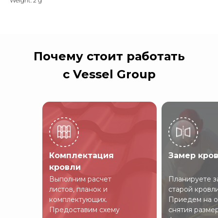
Weight: 2 g
Почему стоит работать
с Vessel Group
Комплектация
Замер кро
кровли
Выполним расчет
Планируете з
листов, планок и
старой кровл
комплектующих.
Приедем на о
Предоставим схему
снятия разме