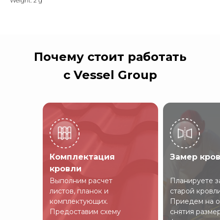
Weight: 2 g
Почему стоит работать
с Vessel Group
Комплектация
Замер кро
кровли
Выполним расчет
Планируете з
листов, планок и
старой кровл
комплектующих.
Приедем на о
Предоставим схему
снятия разме