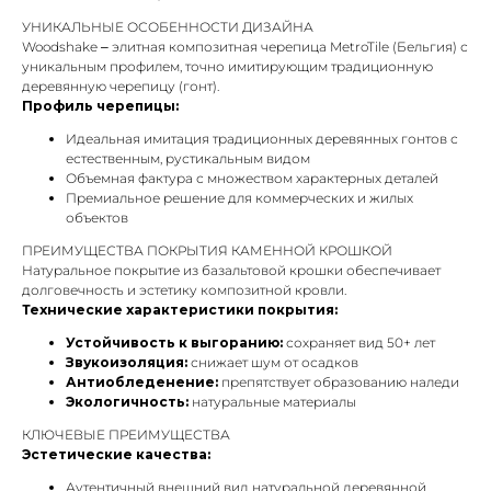
УНИКАЛЬНЫЕ ОСОБЕННОСТИ ДИЗАЙНА
Woodshake – элитная композитная черепица MetroTile (Бельгия) с
уникальным профилем, точно имитирующим традиционную
деревянную черепицу (гонт).
Профиль черепицы:
Идеальная имитация традиционных деревянных гонтов с
естественным, рустикальным видом
Объемная фактура с множеством характерных деталей
Премиальное решение для коммерческих и жилых
объектов
ПРЕИМУЩЕСТВА ПОКРЫТИЯ КАМЕННОЙ КРОШКОЙ
Натуральное покрытие из базальтовой крошки обеспечивает
долговечность и эстетику композитной кровли.
Технические характеристики покрытия:
Устойчивость к выгоранию:
сохраняет вид 50+ лет
Звукоизоляция:
снижает шум от осадков
Антиобледенение:
препятствует образованию наледи
Экологичность:
натуральные материалы
КЛЮЧЕВЫЕ ПРЕИМУЩЕСТВА
Эстетические качества:
Аутентичный внешний вид натуральной деревянной