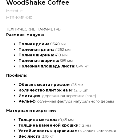
WoodShake Coffee
Metrotile
MTR-KMP-010
ТЕХНИЧЕСКИЕ ПАРАМЕТРЫ
Размеры модуля:
Полная длина:
1340 мм
Полезная длина:
1262 мм
Полная ширина:
410 мм
Полезная ширина:
369 мм
Полезная площадь листа:
0,47 м²
Профиль:
Общая высота профиля:
25 мм
Количество плиток на м²:
2,15 шт
Имитация:
деревянная черепица (гонт)
Рельеф:
объемная фактура натурального дерева
Материал и покрытие:
Толщина металла:
0,45 мм
Толщина каменной крошки:
1,2 мм
Устойчивость к царапинам:
высокая категория
Вес листа:
3,10 кг