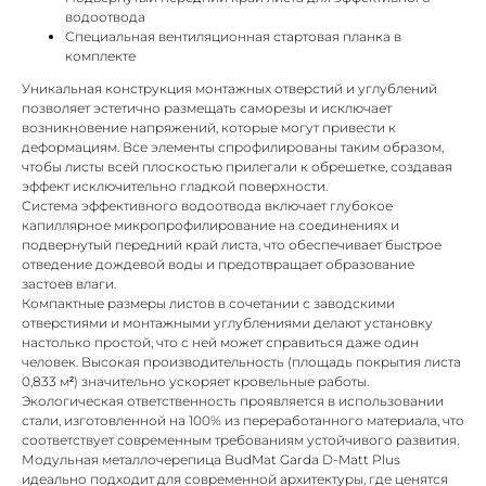
водоотвода
Специальная вентиляционная стартовая планка в
комплекте
Уникальная конструкция монтажных отверстий и углублений
позволяет эстетично размещать саморезы и исключает
возникновение напряжений, которые могут привести к
деформациям. Все элементы спрофилированы таким образом,
чтобы листы всей плоскостью прилегали к обрешетке, создавая
эффект исключительно гладкой поверхности.
Система эффективного водоотвода включает глубокое
капиллярное микропрофилирование на соединениях и
подвернутый передний край листа, что обеспечивает быстрое
отведение дождевой воды и предотвращает образование
застоев влаги.
Компактные размеры листов в сочетании с заводскими
отверстиями и монтажными углублениями делают установку
настолько простой, что с ней может справиться даже один
человек. Высокая производительность (площадь покрытия листа
0,833 м²) значительно ускоряет кровельные работы.
Экологическая ответственность проявляется в использовании
стали, изготовленной на 100% из переработанного материала, что
соответствует современным требованиям устойчивого развития.
Модульная металлочерепица BudMat Garda D-Matt Plus
идеально подходит для современной архитектуры, где ценятся