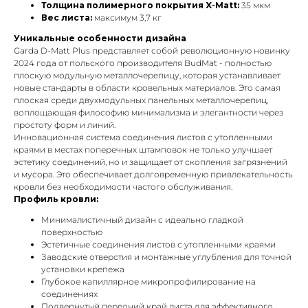
Толщина полимерного покрытия X-Matt:
35 мкм
Вес листа:
максимум 3,7 кг
Уникальные особенности дизайна
Garda D-Matt Plus представляет собой революционную новинку
2024 года от польского производителя BudMat - полностью
плоскую модульную металлочерепицу, которая устанавливает
новые стандарты в области кровельных материалов. Это самая
плоская среди двухмодульных панельных металлочерепиц,
воплощающая философию минимализма и элегантности через
простоту форм и линий.
Инновационная система соединения листов с утопленными
краями в местах поперечных штамповок не только улучшает
эстетику соединений, но и защищает от скопления загрязнений
и мусора. Это обеспечивает долговременную привлекательность
кровли без необходимости частого обслуживания.
Профиль кровли:
Минималистичный дизайн с идеально гладкой
поверхностью
Эстетичные соединения листов с утопленными краями
Заводские отверстия и монтажные углубления для точной
установки крепежа
Глубокое капиллярное микропрофилирование на
соединениях
Подвернутый передний край листа для эффективного