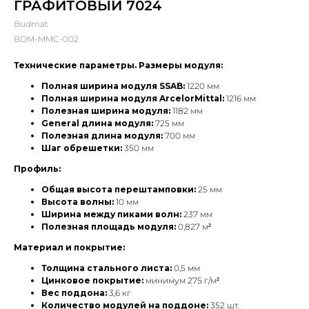
ГРАФИТОВЫЙ 7024
Budmat
BDM-MMC-002
Технические параметры. Размеры модуля:
Полная ширина модуля SSAB:
1220 мм
Полная ширина модуля ArcelorMittal:
1216 мм
Полезная ширина модуля:
1182 мм
General длина модуля:
725 мм
Полезная длина модуля:
700 мм
Шаг обрешетки:
350 мм
Профиль:
Общая высота перештамповки:
25 мм
Высота волны:
10 мм
Ширина между пиками волн:
237 мм
Полезная площадь модуля:
0,827 м²
Материал и покрытие:
Толщина стального листа:
0,5 мм
Цинковое покрытие:
минимум 275 г/м²
Вес поддона:
3,6 кг
Количество модулей на поддоне:
352 шт.