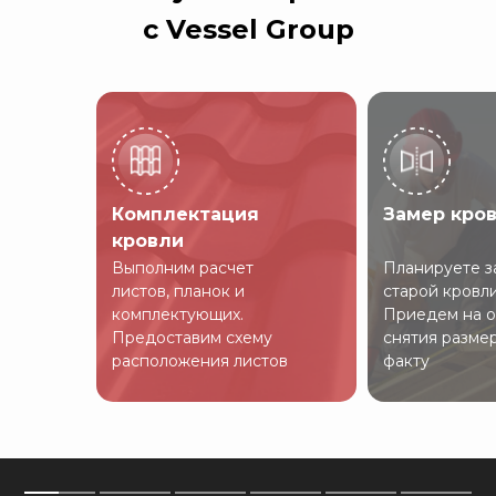
с Vessel Group
Комплектация
Замер кро
кровли
Выполним расчет
Планируете з
листов, планок и
старой кровл
комплектующих.
Приедем на о
Предоставим схему
снятия разме
расположения листов
факту