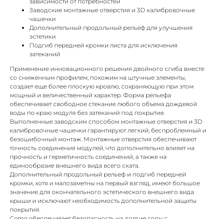
зависимости от потребностей
Заводские монтажные отверстия и 3D калибровочные
чашечки
Дополнительный продольный рельеф для улучшения
эстетики
Подгиб передней кромки листа для исключения
затеканий
Применение инновационного решения двойного сгиба вместе
со сниженным профилем, похожим на штучные элементы,
создает еще более плоскую кровлю, сохраняющую при этом
мощный и величественный характер. Форма рельефа
обеспечивает свободное стекание любого объема дождевой
воды по краю модуля без затеканий под покрытие.
Выполненные заводским способом монтажные отверстия и 3D
калибровочные чашечки гарантируют легкий, беспроблемный и
безошибочный монтаж. Монтажные отверстия обеспечивают
точность соединения модулей, что дополнительно влияет на
прочность и герметичность соединений, а также на
единообразие внешнего вида всего ската.
Дополнительный продольный рельеф и подгиб передней
кромки, хотя и малозаметны на первый взгляд, имеют большое
значение для окончательного эстетического внешнего вида
крыши и исключают необходимость дополнительной защиты
покрытия.
Como обеспечивает безопасность на долгие годы с