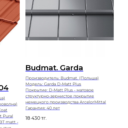
Budmat. Garda
Производитель: Budmat. (Польша)
Модель: Garda D-Matt Plus
04
Покрытие: D-Matt Plus - матовое
структурно-зернистое покрытие
ша)
немецкого производства ArcelorMittal
роволна)
Гарантия: 40 лет
Coat
 Pural
18 430
тг.
BT matt -