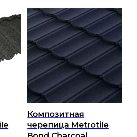
Композитная
le
черепица Metrotile
Bond Charcoal