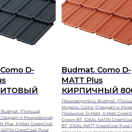
 Como D-
Budmat. Como D-
us
MATT Plus
ЦИТОВЫЙ
КИРПИЧНЫЙ 80
Производитель: Budmat. (Поль
Модель: Como (Стандарт и Мик
 Budmat. (Польша)
Покрытие: D-Matt, X-Matt Green
Стандарт и Микроволна)
Crown BT, IDEAL-SATIN GreenCoat
t Plus, X-Matt GreenCoat
BT, IDEAL-MATT GreenCoat Pural 
-SATIN GreenCoat Pural