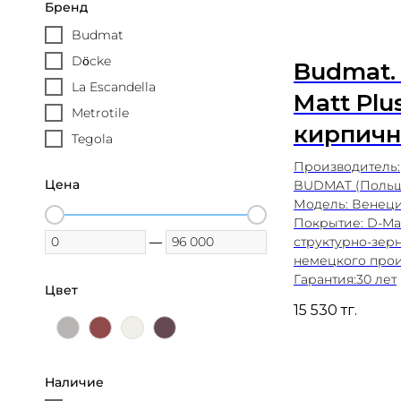
Бренд
Budmat
Döcke
Budmat. 
La Escandella
Matt Plu
Metrotile
кирпич
Tegola
Производитель:
Цена
BUDMAT (Польш
Модель: Венеция
Покрытие: D-Mat
структурно-зер
—
немецкого произ
Гарантия:30 лет
Цвет
15 530
тг.
Наличие