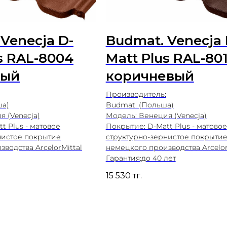
Venecja D-
Budmat. Venecja 
s RAL-8004
Matt Plus RAL-80
ный
коричневый
Производитель:
а)
Budmat. (Польша)
 (Venecja)
Модель: Венеция (Venecja)
t Plus - матовое
Покрытие: D-Matt Plus - матовое
нистое покрытие
структурно-зернистое покрыти
водства ArcelorMittal
немецкого производства Arcelor
Гарантия:до 40 лет
15 530
тг.