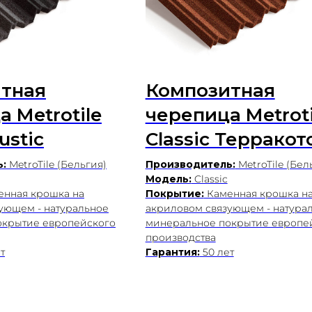
тная
Композитная
 Metrotile
черепица Metroti
ustic
Classic Террако
:
MetroTile (Бельгия)
Производитель:
MetroTile (Бел
Модель:
Classic
нная крошка на
Покрытие:
Каменная крошка н
ующем - натуральное
акриловом связующем - натура
окрытие европейского
минеральное покрытие европе
производства
т
Гарантия:
50 лет