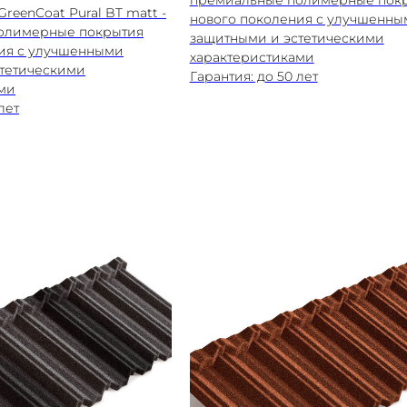
премиальные полимерные пок
GreenCoat Pural BT matt -
нового поколения с улучшенны
олимерные покрытия
защитными и эстетическими
ия с улучшенными
характеристиками
тетическими
Гарантия: до 50 лет
ми
лет