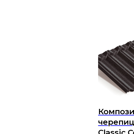
Компози
черепица
Classic 