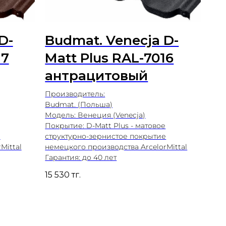
D-
Budmat. Venecja D-
17
Matt Plus RAL-7016
антрацитовый
Производитель:
Budmat. (Польша)
Модель: Венеция (Venecja)
Покрытие: D-Matt Plus - матовое
е
структурно-зернистое покрытие
Mittal
немецкого производства ArcelorMittal
Гарантия: до 40 лет
15 530
тг.