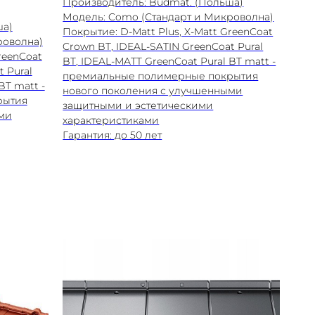
Производитель: Budmat. (Польша)
Модель: Como (Стандарт и Микроволна)
ша)
Покрытие: D-Matt Plus, X-Matt GreenCoat
роволна)
Crown BT, IDEAL-SATIN GreenCoat Pural
reenCoat
BT, IDEAL-MATT GreenCoat Pural BT matt -
 Pural
премиальные полимерные покрытия
BT matt -
нового поколения с улучшенными
рытия
защитными и эстетическими
ми
характеристиками
Гарантия: до 50 лет