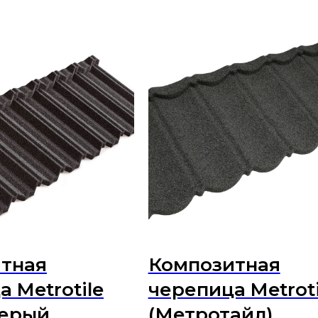
тная
Композитная
 Metrotile
черепица Metroti
Серый
(Метротайл)