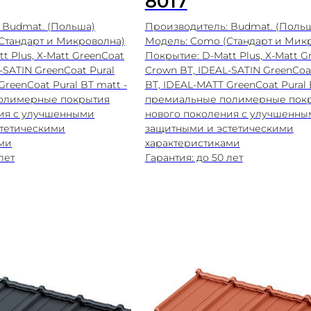
8017
 Budmat. (Польша)
Производитель: Budmat. (Поль
Стандарт и Микроволна)
Модель: Como (Стандарт и Мик
t Plus, X-Matt GreenCoat
Покрытие: D-Matt Plus, X-Matt G
-SATIN GreenCoat Pural
Crown BT, IDEAL-SATIN GreenCoat
GreenCoat Pural BT matt -
BT, IDEAL-MATT GreenCoat Pural 
олимерные покрытия
премиальные полимерные пок
ия с улучшенными
нового поколения с улучшенны
тетическими
защитными и эстетическими
ми
характеристиками
лет
Гарантия: до 50 лет