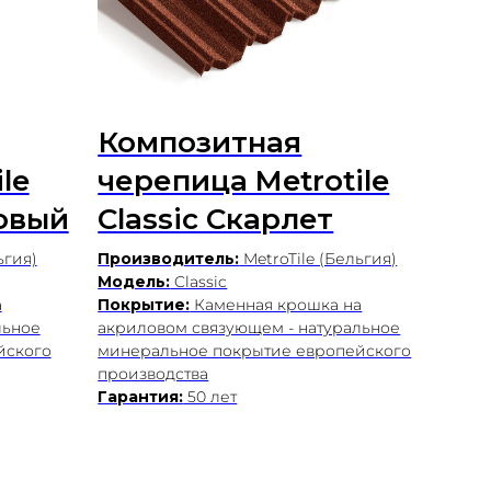
Композитная
le
черепица Metrotile
товый
Classic Скарлет
ьгия)
Производитель:
MetroTile (Бельгия)
Модель:
Classic
а
Покрытие:
Каменная крошка на
льное
акриловом связующем - натуральное
йского
минеральное покрытие европейского
производства
Гарантия:
50 лет