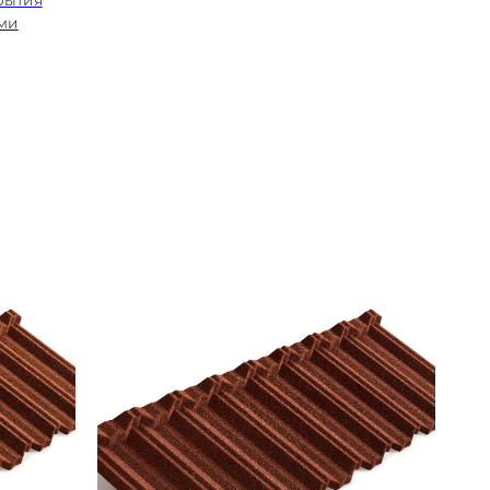
рытия
ми