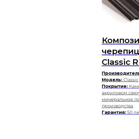
Компози
черепица
Classic R
Производитель
Модель:
Classic
Покрытие:
Каме
акриловом связ
минеральное п
производства
Гарантия:
50 ле