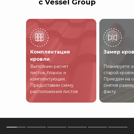
с Vessel Group
Комплектация
Замер кро
кровли
Выполним расчет
Планируете з
листов, планок и
старой кровл
комплектующих.
Приедем на о
Предоставим схему
снятия разме
расположения листов
факту