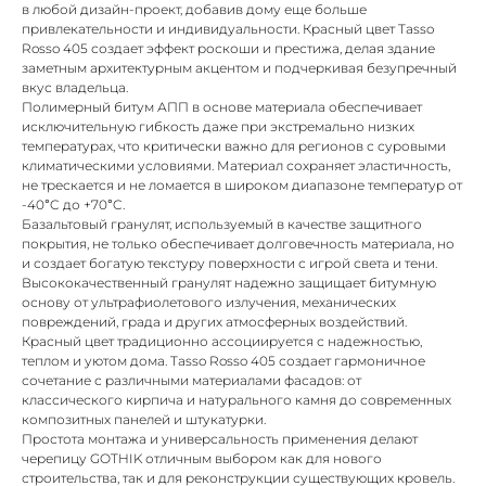
в любой дизайн-проект, добавив дому еще больше
привлекательности и индивидуальности. Красный цвет Tasso
Rosso 405 создает эффект роскоши и престижа, делая здание
заметным архитектурным акцентом и подчеркивая безупречный
вкус владельца.
Полимерный битум АПП в основе материала обеспечивает
исключительную гибкость даже при экстремально низких
температурах, что критически важно для регионов с суровыми
климатическими условиями. Материал сохраняет эластичность,
не трескается и не ломается в широком диапазоне температур от
-40°C до +70°C.
Базальтовый гранулят, используемый в качестве защитного
покрытия, не только обеспечивает долговечность материала, но
и создает богатую текстуру поверхности с игрой света и тени.
Высококачественный гранулят надежно защищает битумную
основу от ультрафиолетового излучения, механических
повреждений, града и других атмосферных воздействий.
Красный цвет традиционно ассоциируется с надежностью,
теплом и уютом дома. Tasso Rosso 405 создает гармоничное
сочетание с различными материалами фасадов: от
классического кирпича и натурального камня до современных
композитных панелей и штукатурки.
Простота монтажа и универсальность применения делают
черепицу GOTHIK отличным выбором как для нового
строительства, так и для реконструкции существующих кровель.