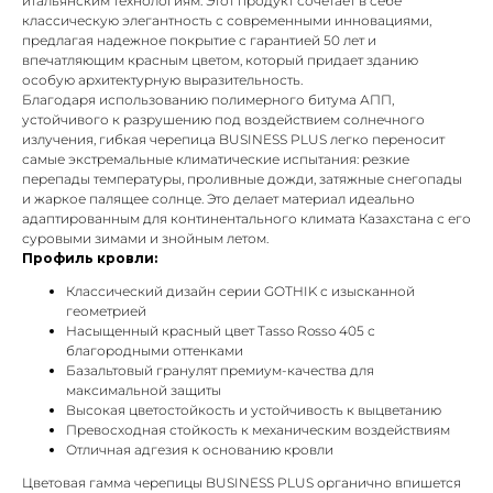
итальянским технологиям. Этот продукт сочетает в себе
классическую элегантность с современными инновациями,
предлагая надежное покрытие с гарантией 50 лет и
впечатляющим красным цветом, который придает зданию
особую архитектурную выразительность.
Благодаря использованию полимерного битума АПП,
устойчивого к разрушению под воздействием солнечного
излучения, гибкая черепица BUSINESS PLUS легко переносит
самые экстремальные климатические испытания: резкие
перепады температуры, проливные дожди, затяжные снегопады
и жаркое палящее солнце. Это делает материал идеально
адаптированным для континентального климата Казахстана с его
суровыми зимами и знойным летом.
Профиль кровли:
Классический дизайн серии GOTHIK с изысканной
геометрией
Насыщенный красный цвет Tasso Rosso 405 с
благородными оттенками
Базальтовый гранулят премиум-качества для
максимальной защиты
Высокая цветостойкость и устойчивость к выцветанию
Превосходная стойкость к механическим воздействиям
Отличная адгезия к основанию кровли
Цветовая гамма черепицы BUSINESS PLUS органично впишется