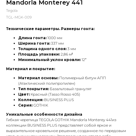
Mandorla Monterey 441
Tegola
TGL-MGK-009
Технические параметры. Размеры гонта:
Длина гонта:
1000 мм
Ширина гонта:
337 мм
Толщина одного слоя:
3 мм
Площадь упаковки:
2,86 м²
Минимальный уклон кровли:
12°
Материал и покрытие:
Материал основы:
Полимерный битум АПП
(Атактический полипропилен)
Тип покрытия:
Базальтовый гранулят
Цвет:
Красный (Tasso Rosso 405)
Коллекция:
BUSINESS PLUS
Серия:
GOTHIK
Уникальные особенности дизайна
Гибкая черепица TEGOLA GOTHIK Mandorla Monterey 441из
коллекции BUSINESS PLUS представляет собой яркое и
выразительное кровельное решение, созданное по передовым