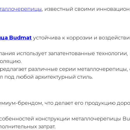
таллочерепицы
, известный своими инноваци
ица Budmat
устойчива к коррозии и воздействи
мпания использует запатентованные технологии
золяцию.
предлагает различные серии металлочерепицы, 
л под любой архитектурный стиль.
емиум-брендом, что делает его продукцию дор
 особенностей конструкции металлочерепицы B
олнительных затрат.