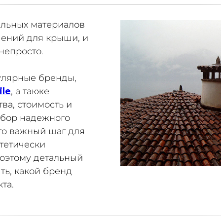
льных материалов
ений для крыши, и
непросто.
пулярные бренды,
ile
, а также
ва, стоимость и
ыбор надежного
то важный шаг для
тетически
оэтому детальный
ть, какой бренд
та.