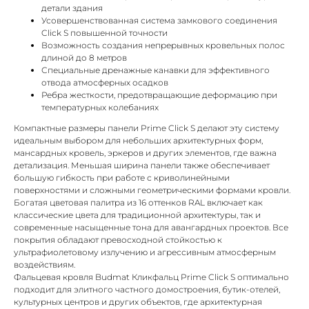
детали здания
Усовершенствованная система замкового соединения
Click S повышенной точности
Возможность создания непрерывных кровельных полос
длиной до 8 метров
Специальные дренажные канавки для эффективного
отвода атмосферных осадков
Ребра жесткости, предотвращающие деформацию при
температурных колебаниях
Компактные размеры панели Prime Click S делают эту систему
идеальным выбором для небольших архитектурных форм,
мансардных кровель, эркеров и других элементов, где важна
детализация. Меньшая ширина панели также обеспечивает
большую гибкость при работе с криволинейными
поверхностями и сложными геометрическими формами кровли.
Богатая цветовая палитра из 16 оттенков RAL включает как
классические цвета для традиционной архитектуры, так и
современные насыщенные тона для авангардных проектов. Все
покрытия обладают превосходной стойкостью к
ультрафиолетовому излучению и агрессивным атмосферным
воздействиям.
Фальцевая кровля Budmat Кликфальц Prime Click S оптимально
подходит для элитного частного домостроения, бутик-отелей,
культурных центров и других объектов, где архитектурная