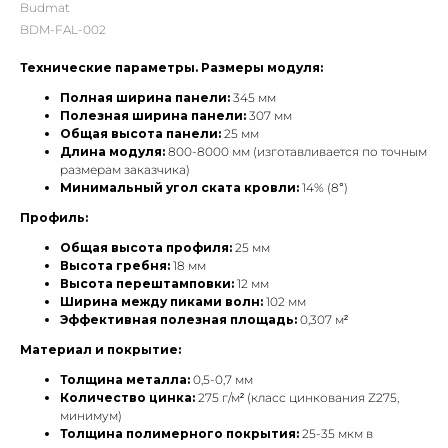
Budmat
BDM-FAL-002
Технические параметры. Размеры модуля:
Полная ширина панели:
345 мм
Полезная ширина панели:
307 мм
Общая высота панели:
25 мм
Длина модуля:
800-8000 мм (изготавливается по точным
размерам заказчика)
Минимальный угол ската кровли:
14% (8°)
Профиль:
Общая высота профиля:
25 мм
Высота гребня:
18 мм
Высота перештамповки:
12 мм
Ширина между пиками волн:
102 мм
Эффективная полезная площадь:
0,307 м²
Материал и покрытие:
Толщина металла:
0,5-0,7 мм
Количество цинка:
275 г/м² (класс цинкования Z275,
минимум)
Толщина полимерного покрытия:
25-35 мкм в