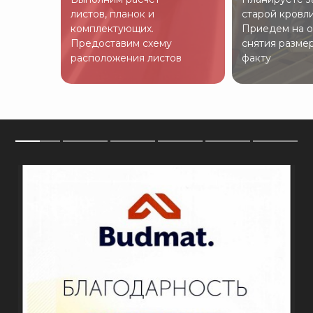
листов, планок и
старой кровл
комплектующих.
Приедем на о
Предоставим схему
снятия разме
расположения листов
факту