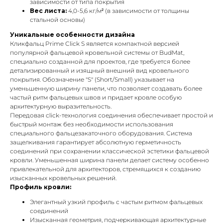
зависимости от типа покрытия
Вес листа:
4,0-5,6 кг/м² (в зависимости от толщины
стальной основы)
Уникальные особенности дизайна
Кликфальц Prime Click S является компактной версией
популярной фальцевой кровельной системы от BudMat,
специально созданной для проектов, где требуется более
детализированный и изящный внешний вид кровельного
покрытия. Обозначение "S" (Short/Small) указывает на
уменьшенную ширину панели, что позволяет создавать более
частый ритм фальцевых швов и придает кровле особую
архитектурную выразительность.
Передовая click-технология соединения обеспечивает простой и
быстрый монтаж без необходимости использования
специального фальцезакаточного оборудования. Система
защелкивания гарантирует абсолютную герметичность
соединений при сохранении классической эстетики фальцевой
кровли. Уменьшенная ширина панели делает систему особенно
привлекательной для архитекторов, стремящихся к созданию
изысканных кровельных решений.
Профиль кровли:
Элегантный узкий профиль с частым ритмом фальцевых
соединений
Изысканная геометрия, подчеркивающая архитектурные