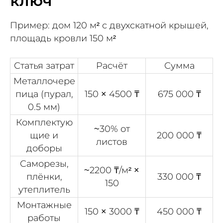
ключ"
Пример: дом 120 м² с двухскатной крышей,
площадь кровли 150 м²
Статья затрат
Расчёт
Сумма
Металлочере
пица (пурал,
150 × 4500 ₸
675 000 ₸
0.5 мм)
Комплектую
~30% от
щие и
200 000 ₸
листов
доборы
Саморезы,
~2200 ₸/м² ×
плёнки,
330 000 ₸
150
утеплитель
Монтажные
150 × 3000 ₸
450 000 ₸
работы