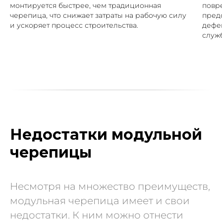
монтируется быстрее, чем традиционная
повр
черепица, что снижает затраты на рабочую силу
пред
и ускоряет процесс строительства.
дефе
служ
Недостатки модульной
черепицы
Несмотря на множество преимуществ,
модульная черепица имеет и свои
недостатки. К ним можно отнести