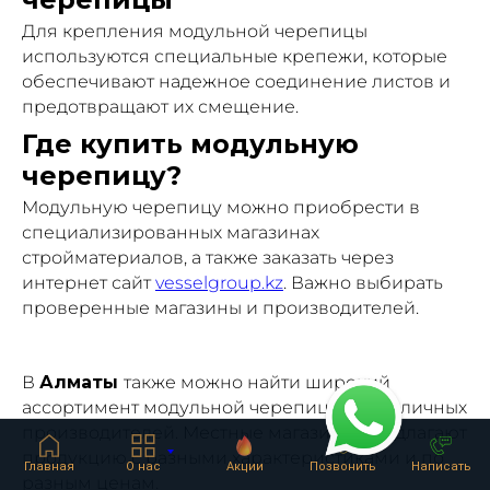
Для крепления модульной черепицы
используются специальные крепежи, которые
обеспечивают надежное соединение листов и
предотвращают их смещение.
Где купить модульную
черепицу?
Модульную черепицу можно приобрести в
специализированных магазинах
стройматериалов, а также заказать через
интернет сайт
vesselgroup.kz
. Важно выбирать
проверенные магазины и производителей.
В
Алматы
также можно найти широкий
ассортимент модульной черепицы от различных
производителей. Местные магазины предлагают
продукцию с разными характеристиками и по
Главная
О нас
Акции
Позвонить
Написать
разным ценам.