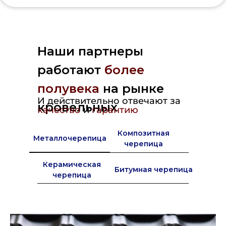
Наши партнеры
работают
более
полувека
на рынке
И действительно отвечают за
кровельных
качество
и
гарантию
материалов в Европе
Композитная
Металлочерепица
черепица
Керамическая
Битумная черепица
черепица