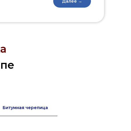
Далее →
а
опе
Битумная черепица