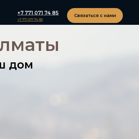
+7 771 071 74 85
тану
Связаться с нами
+7 771 071 74 80
Алматы
ш дом