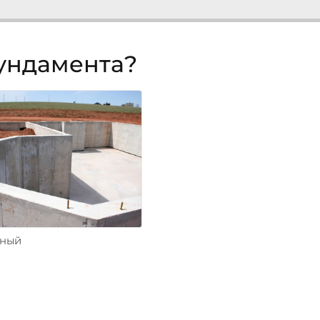
фундамента?
ьный