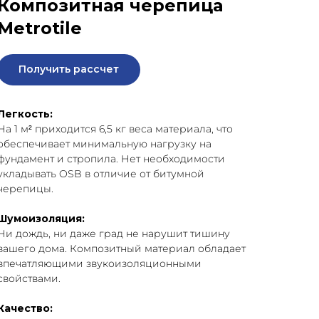
Композитная черепица
Metrotile
Получить рассчет
Легкость:
На 1 м² приходится 6,5 кг веса материала, что
обеспечивает минимальную нагрузку на
фундамент и стропила. Нет необходимости
укладывать OSB в отличие от битумной
черепицы.
Шумоизоляция:
Ни дождь, ни даже град не нарушит тишину
вашего дома. Композитный материал обладает
впечатляющими звукоизоляционными
свойствами.
Качество: