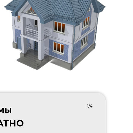
1/4
 мы
ЛАТНО