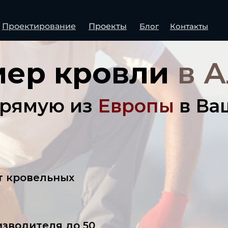
ажа и монтаж черепицы по всему Казахс
Проектирование
Проекты
Блог
Контакты
мер кровли
в 
рямую из
Европы
в Ва
т кровельных
изводителя до 50