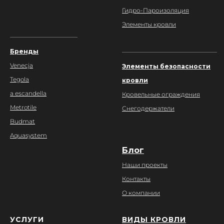
Гидро-Пароизоляция
Элементы кровли
___________________________
______________________________________
Бренды
Venecja
Элементы безопасности
Tegola
кровли
a escandella
Кровельные ограждения
Metrotile
Снегодержатели
Budmat
Aquasystem
Блог
Наши проекты
Контакты
О компании
УСЛУГИ
ВИДЫ КРОВЛИ