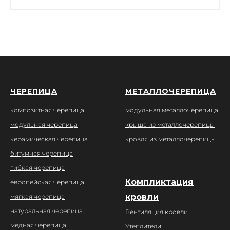
ЧЕРЕПИЦА
МЕТАЛЛОЧЕРЕПИЦА
композитная черепица
модульная металлочерепица
модульная черепица
крыша из металлочерепицы
керамическая черепица
кровля из металлочерепицы
битумная черепица
гибкая черепица
Компликтация
европейская черепица
кровли
мягкая черепица
натуральная черепица
Вентиляция кровли
медная черепица
Утеплители