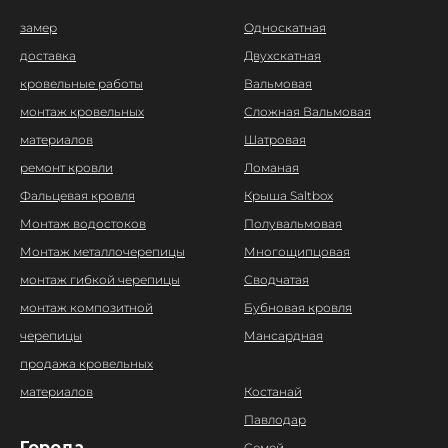
замер
Односкатная
доставка
Двухскатная
кровельные работы
Вальмовая
монтаж кровельных
Сложная Вальмовая
материалов
Шатровая
ремонт кровли
Ломаная
Фальцевая кровля
Крыша Saltbox
Монтаж водостоков
Полувальмовая
Монтаж металлочерепицы
Многощипцовая
монтаж гибкой черепицы
Сводчатая
монтаж композитной
Бубновая кровля
черепицы
Мансардная
продажа кровельных
материалов
Костанай
Павлодар
Города
Cемей