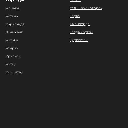
Усть-Каменогорск
Алматы
Тараз
Астана
Кызылорда
Караганда
Талдыкорган
Шымкент
Туркестан
Актобе
Атырау
Уральск
Актау
Кокшетау