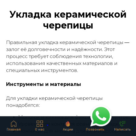
Укладка керамической
черепицы
Правильная укладка керамической черепицы —
залог её долговечности и надёжности. Этот
процесс требует соблюдения технологии,
использования качественных материалов и
специальных инструментов.
Инструменты и материалы
Для укладки керамической черепицы
понадобятся:
Молоток и киянка для фиксации элементов.
Уровень для контроля ровности укладки.
Главная
О нас
Акции
Позвонить
Написать
Ножницы для металла для резки доборных