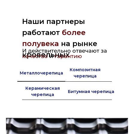
Наши партнеры
работают
более
полувека
на рынке
И действительно отвечают за
кровельных
качество
и
гарантию
материалов в Европе
Композитная
Металлочерепица
черепица
Керамическая
Битумная черепица
черепица