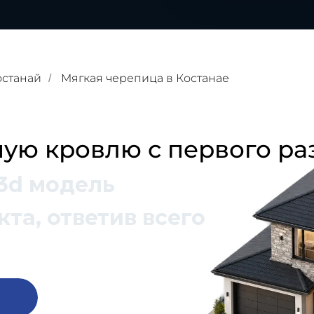
останай
Мягкая черепица в Костанае
/
ую кровлю с первого ра
3d модель
та, ответив всего