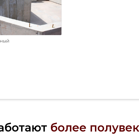
ьный
аботают
более полувек