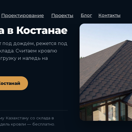
Блог
Контакты
Проектирование
Проекты
Ь · ДОСТАВКА СО СКЛАДА
 в Костанае
т под дождём, режется под
склада. Считаем кровлю
грузку и наледь на
Костанай
у Казахстану со склада в
одель кровли — бесплатно.