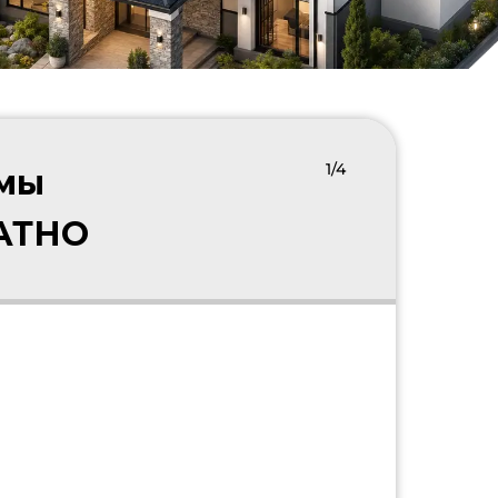
1/4
 мы
ЛАТНО