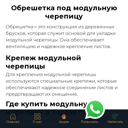
Обрешетка под модульную
черепицу
Обрешетка – это конструкция из деревянных
брусков, которая служит основой для укладки
модульной черепицы. Она обеспечивает
вентиляцию и надежное крепление листов.
Крепеж модульной
черепицы
Для крепления модульной черепицы
используются специальные крепежи, которые
обеспечивают надежное соединение листов и
предотвращают их смещение.
Где купить модульную
черепицу в Таразе?
Модульную черепицу можно приобрести в
Главная
О нас
Акции
Позвонить
Написать
специализированных магазинах