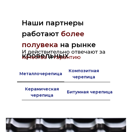
Наши партнеры
работают
более
полувека
на рынке
И действительно отвечают за
кровельных
качество
и
гарантию
материалов в Европе
Композитная
Металлочерепица
черепица
Керамическая
Битумная черепица
черепица