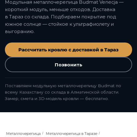
Модульная металлочерепица Budmat Venecja —
короткий модуль, меньше отходов. Доставка
в Тараз со склада. Подбираем покрытие под
южное солнце — стойкое к ультрафиолету и
выгоранию.
Рассчитать кровлю с доставкой в Тараз
Позвонить
Поставляем модульную металлочерепицу Budmat по
всему Казахстану со склада в Алматинской области.
Замер, смета и 3D-модель кровли — бесплатно.
Металлочерепица
/
Металлочерепица в Таразе
/