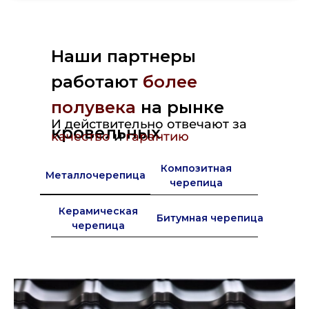
Наши партнеры
работают
более
полувека
на рынке
И действительно отвечают за
кровельных
качество
и
гарантию
материалов в Европе
Композитная
Металлочерепица
черепица
Керамическая
Битумная черепица
черепица