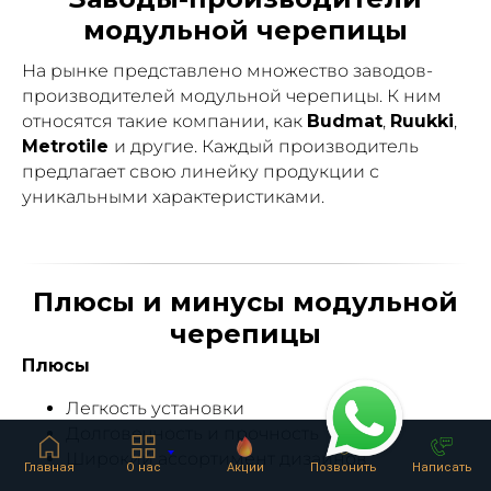
модульной черепицы
На рынке представлено множество заводов-
производителей модульной черепицы. К ним
относятся такие компании, как
Budmat
,
Ruukki
,
Metrotile
и другие. Каждый производитель
предлагает свою линейку продукции с
уникальными характеристиками.
Плюсы и минусы модульной
черепицы
Плюсы
Легкость установки
Долговечность и прочность
Широкий ассортимент дизайнов
Главная
О нас
Акции
Позвонить
Написать