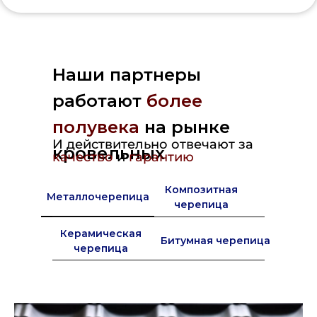
Наши партнеры
работают
более
полувека
на рынке
И действительно отвечают за
кровельных
качество
и
гарантию
материалов в Европе
Композитная
Металлочерепица
черепица
Керамическая
Битумная черепица
черепица