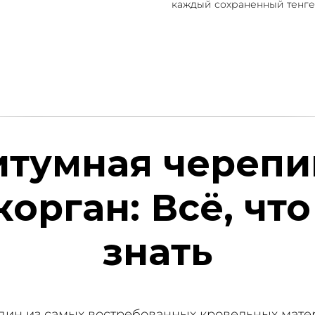
каждый сохраненный тенге,
итумная черепи
орган: Всё, чт
знать
ин из самых востребованных кровельных матер