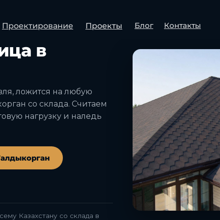
Блог
Контакты
Проектирование
Проекты
 ДОСТАВКА СО СКЛАДА
ица в
вля, ложится на любую
корган со склада. Считаем
овую нагрузку и наледь
 Талдыкорган
сему Казахстану со склада в