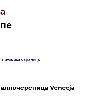
а
опе
Битумная черепица
аллочерепица Venecja