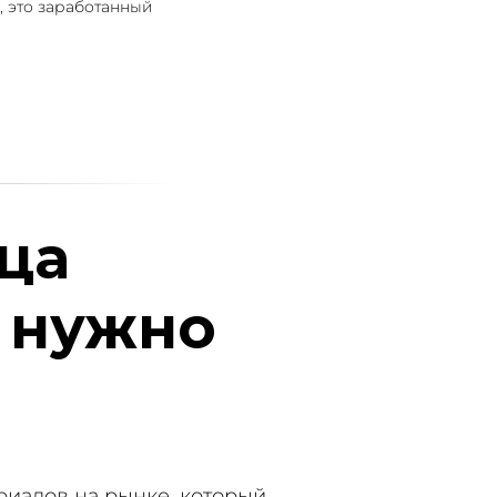
 это заработанный
ца
о нужно
иалов на рынке, который