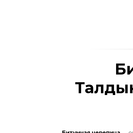
Б
Талдык
Битумная черепица
— од