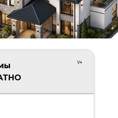
1/4
 мы
ЛАТНО