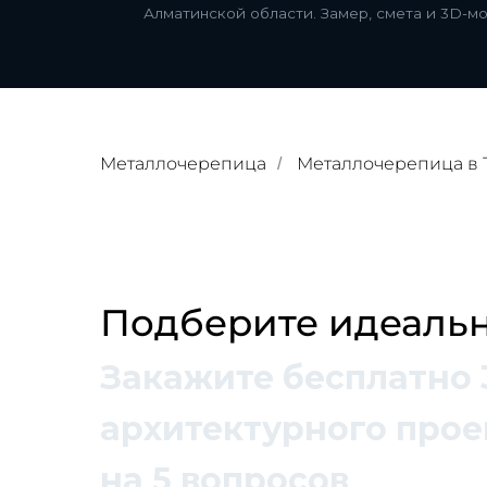
Алматинской области. Замер, смета и 3D-м
Металлочерепица
Металлочерепица в 
/
Подберите идеальн
Закажите бесплатно 
архитектурного проек
на 5 вопросов