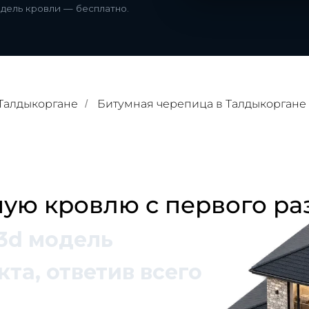
одель кровли — бесплатно.
Талдыкоргане
Битумная черепица в Талдыкоргане
/
ую кровлю с первого ра
3d модель
та, ответив всего