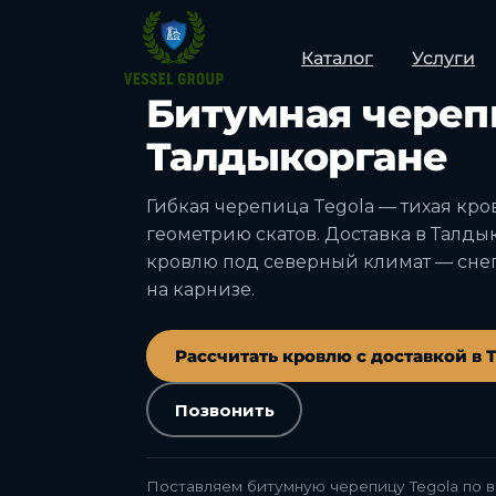
Каталог
Услуги
ТАЛДЫКОРГАН · ОБЛАСТЬ ЖЕТЫСУ ·
Битумная череп
Талдыкоргане
Гибкая черепица Tegola — тихая кро
геометрию скатов. Доставка в Талды
кровлю под северный климат — снег
на карнизе.
Рассчитать кровлю с доставкой в
Позвонить
Поставляем битумную черепицу Tegola по в