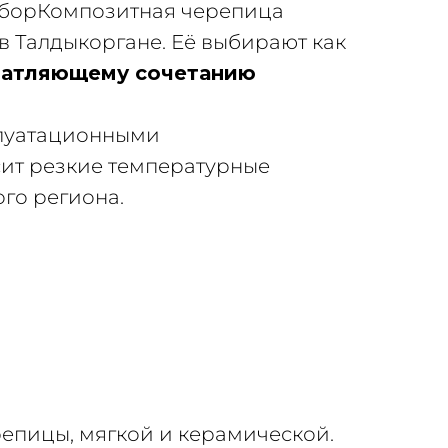
выборКомпозитная черепица
в Талдыкоргане. Её выбирают как
чатляющему сочетанию
сплуатационными
сит резкие температурные
го региона.
репицы, мягкой и керамической.