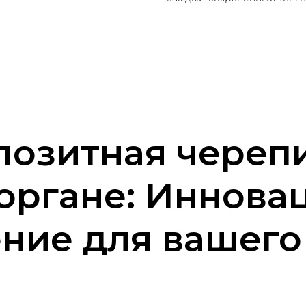
позитная черепи
органе: Иннова
ние для вашего