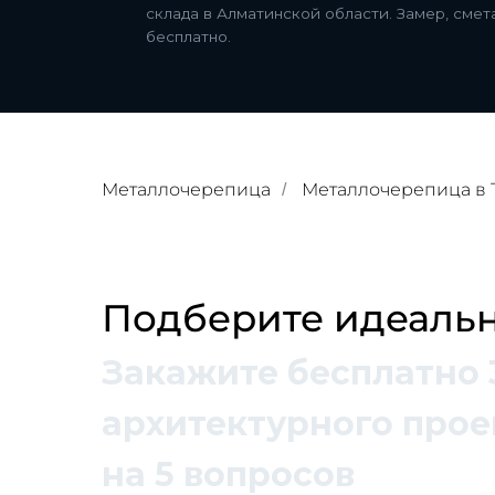
склада в Алматинской области. Замер, сме
бесплатно.
Металлочерепица
Металлочерепица в 
/
Подберите идеальн
Закажите бесплатно 
архитектурного проек
на 5 вопросов