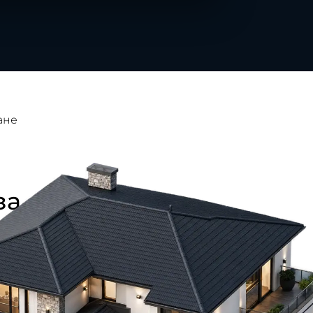
ане
за