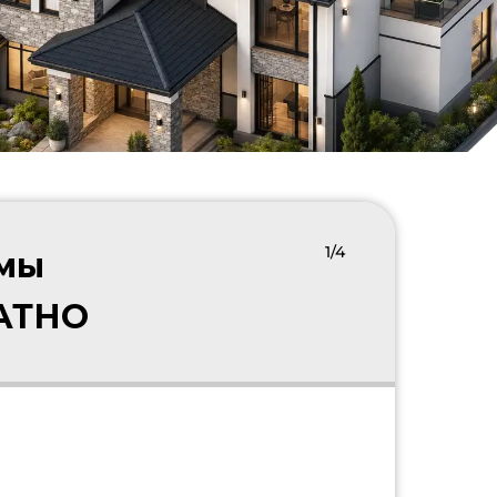
1/4
 мы
ЛАТНО