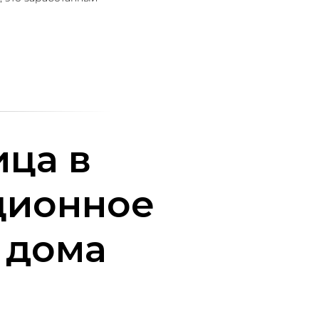
ца в
ционное
 дома