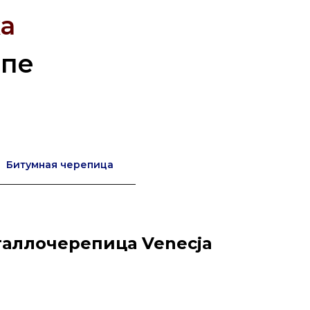
а
опе
Битумная черепица
аллочерепица Venecja