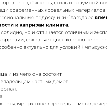
ыкоргане: надёжность, стиль и разумный 
реди современных кровельных материалов 
фессиональные подрядчики благодаря
впе
вости к капризам климата
.
т солидно, но и отличается отличными эк
 коррозии, сохраняет цвет, хорошо перено
особенно актуально для условий Жетысуско
ца и из чего она состоит;
 владельцам частных домов;
териал;
а;
гих популярных типов кровель — металлоче