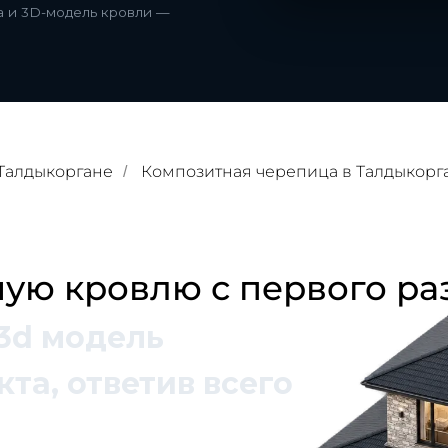
та и 3D-модель кровли —
Талдыкоргане
Композитная черепица в Талдыкорг
/
ую кровлю с первого ра
3d модель
та, ответив всего