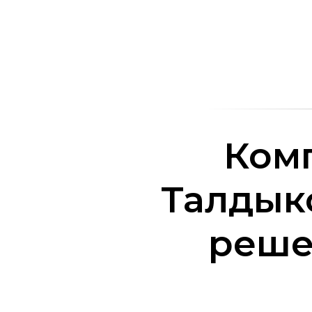
Ком
Талдык
реше