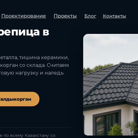
Проектирование
Проекты
Блог
Контакты
 ДОСТАВКА СО СКЛАДА
репица в
металла, тишина керамики,
корган со склада. Считаем
овую нагрузку и наледь
 Талдыкорган
e по всему Казахстану со