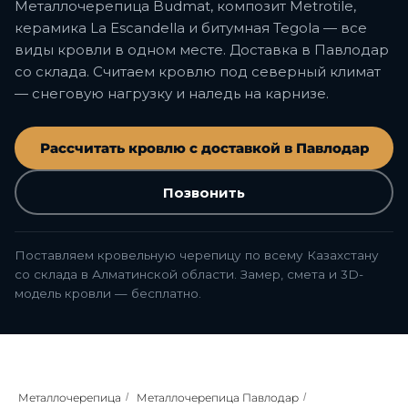
Металлочерепица Budmat, композит Metrotile,
керамика La Escandella и битумная Tegola — все
виды кровли в одном месте. Доставка в Павлодар
со склада. Считаем кровлю под северный климат
— снеговую нагрузку и наледь на карнизе.
Рассчитать кровлю с доставкой в Павлодар
Позвонить
Поставляем кровельную черепицу по всему Казахстану
со склада в Алматинской области. Замер, смета и 3D-
модель кровли — бесплатно.
Металлочерепица
/
Металлочерепица Павлодар
/