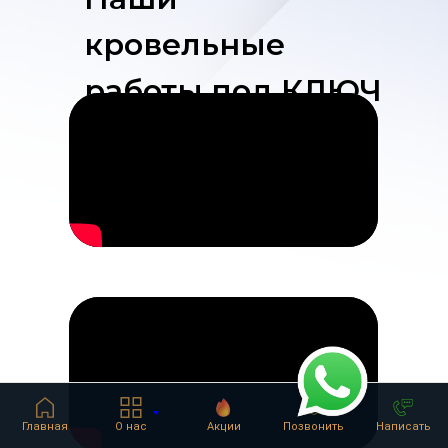
кровельные
работы под КЛЮЧ
Главная
О нас
Акции
Позвонить
Написать