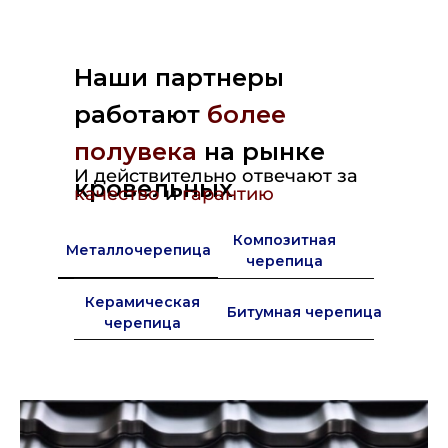
Наши партнеры
работают
более
полувека
на рынке
И действительно отвечают за
кровельных
качество
и
гарантию
материалов в Европе
Композитная
Металлочерепица
черепица
Керамическая
Битумная черепица
черепица