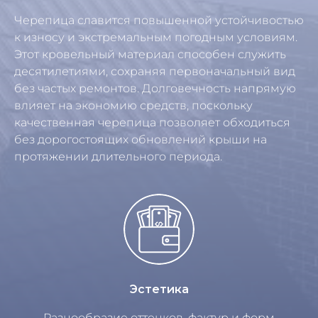
Черепица славится повышенной устойчивостью
к износу и экстремальным погодным условиям.
Этот кровельный материал способен служить
десятилетиями, сохраняя первоначальный вид
без частых ремонтов. Долговечность напрямую
влияет на экономию средств, поскольку
качественная черепица позволяет обходиться
без дорогостоящих обновлений крыши на
протяжении длительного периода.
Эстетика
Разнообразие оттенков, фактур и форм