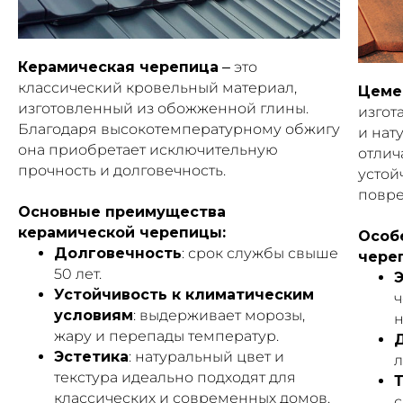
Керамическая черепица
– это
классический кровельный материал,
Цеме
изготовленный из обожженной глины.
изгот
Благодаря высокотемпературному обжигу
и нат
она приобретает исключительную
отлич
прочность и долговечность.
устой
повр
Основные преимущества
керамической черепицы:
Особ
Долговечность
: срок службы свыше
чере
50 лет.
Устойчивость к климатическим
ч
условиям
: выдерживает морозы,
н
жару и перепады температур.
Эстетика
: натуральный цвет и
л
текстура идеально подходят для
классических и современных домов.
с