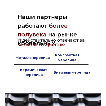
Наши партнеры
работают
более
полувека
на рынке
И действительно отвечают за
кровельных
качество
и
гарантию
материалов в Европе
Композитная
Металлочерепица
черепица
Керамическая
Битумная черепица
черепица