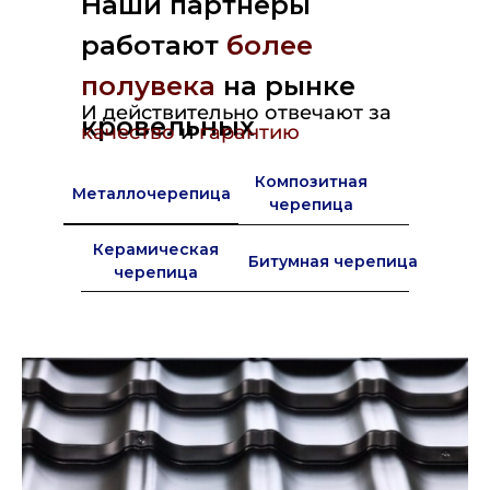
Наши партнеры
работают
более
полувека
на рынке
И действительно отвечают за
кровельных
качество
и
гарантию
материалов в Европе
Композитная
Металлочерепица
черепица
Керамическая
Битумная черепица
черепица