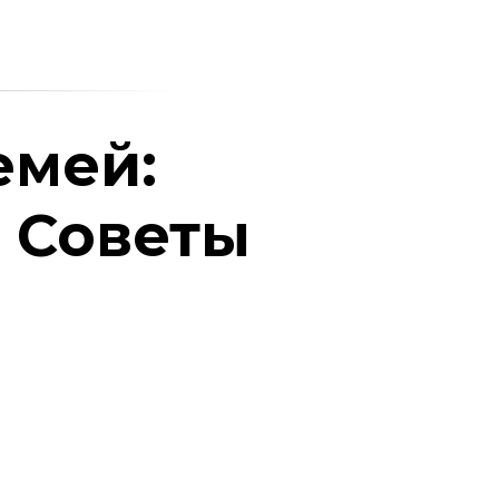
емей:
 Советы