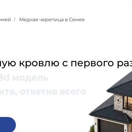
емей
Медная черепица в Семее
/
ую кровлю с первого ра
3d модель
та, ответив всего