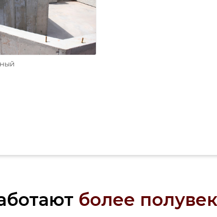
ьный
аботают
более полувек