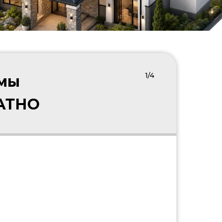
1/4
 мы
ЛАТНО