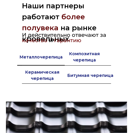
Наши партнеры
работают
более
полувека
на рынке
И действительно отвечают за
кровельных
качество
и
гарантию
материалов в Европе
Композитная
Металлочерепица
черепица
Керамическая
Битумная черепица
черепица