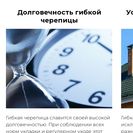
Долговечность гибкой
У
черепицы
Гибкая черепица славится своей высокой
Гибк
долговечностью. При соблюдении всех
искл
норм укладки и регулярном уходе этот
разн