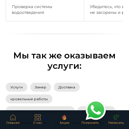
Проверка системы
Убедитесь, что во
водоотведения
не засорены и ра
Мы так же оказываем
услуги:
Услуги
Замер
Доставка
кровельные работы
монтаж кровельных материалов
ремонт кровли
фальцевая кровля
монтаж металоцерепицы
Главная
О нас
Акции
Позвонить
Написать