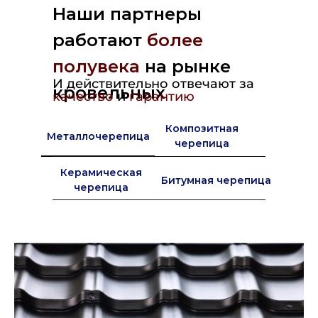
Наши партнеры
работают
более
полувека
на рынке
И действительно отвечают за
кровельных
качество
и
гарантию
материалов в Европе
Композитная
Металлочерепица
черепица
Керамическая
Битумная черепица
черепица