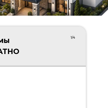
1/4
 мы
ЛАТНО