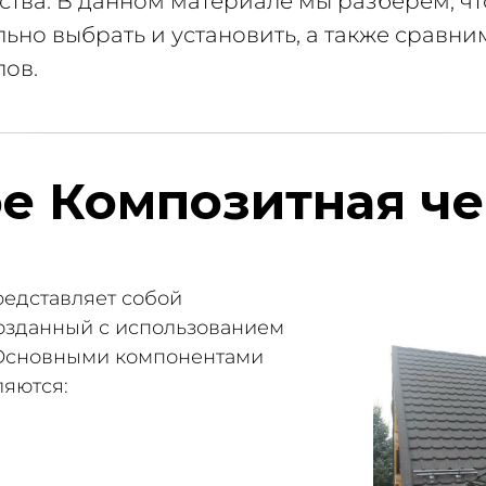
тва. В данном материале мы разберем, чт
льно выбрать и установить, а также сравни
ов.
ое Композитная ч
едставляет собой
озданный с использованием
 Основными компонентами
яются: