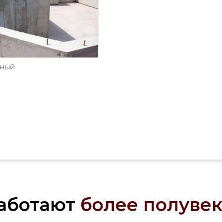
ьный
аботают
более полувек