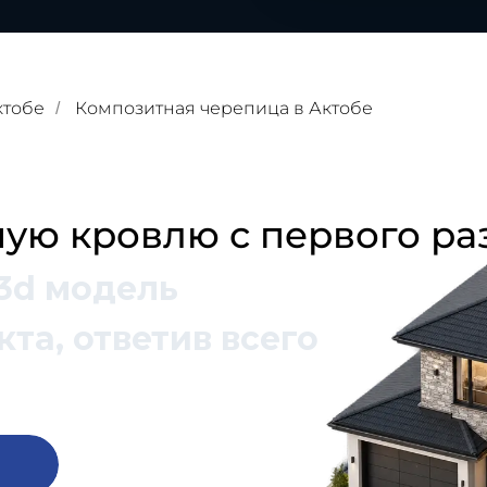
ктобе
Композитная черепица в Актобе
/
ую кровлю с первого ра
3d модель
та, ответив всего