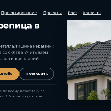
Проектирование
Проекты
Блог
Контакты
 ДОСТАВКА СО СКЛАДА
репица в
металла, тишина керамики,
е со склада. Учитываем
узлов и креплений.
Актобе
Позвонить
e по всему Казахстану со
та и 3D-модель кровли —