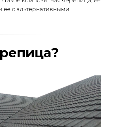
о такое композитная черепица, ее
м ее с альтернативными
ерепица?