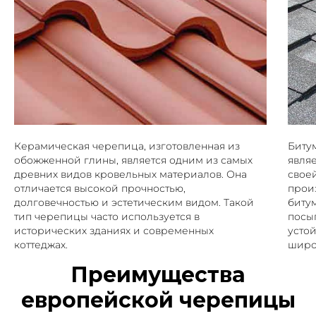
Керамическая черепица, изготовленная из
Биту
обожженной глины, является одним из самых
явля
древних видов кровельных материалов. Она
своей
отличается высокой прочностью,
прои
долговечностью и эстетическим видом. Такой
биту
тип черепицы часто используется в
посы
исторических зданиях и современных
усто
коттеджах.
широ
Преимущества
европейской черепицы