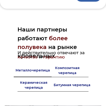
Наши партнеры
работают
более
полувека
на рынке
И действительно отвечают за
кровельных
качество
и
гарантию
материалов в Европе
Композитная
Металлочерепица
черепица
Керамическая
Битумная черепица
черепица