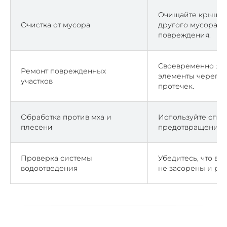
Очищайте крышу о
Очистка от мусора
другого мусора, ч
повреждения.
Своевременно за
Ремонт поврежденных
элементы черепиц
участков
протечек.
Обработка против мха и
Используйте спец
плесени
предотвращения р
Проверка системы
Убедитесь, что во
водоотведения
не засорены и ра