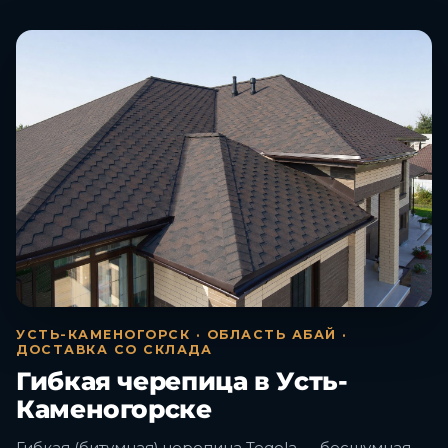
УСТЬ-КАМЕНОГОРСК · ОБЛАСТЬ АБАЙ ·
ДОСТАВКА СО СКЛАДА
Гибкая черепица в Усть-
Каменогорске
Гибкая (битумная) черепица Tegola — бесшумная