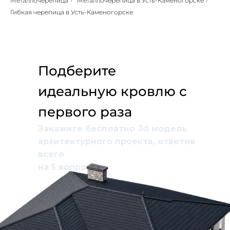
Металлочерепица
/
Металлочерепица в Усть-Каменогорске
/
Гибкая черепица в Усть-Каменогорске
Подберите
идеальную кровлю с
первого раза
Закажите бесплатно 3d модель
архитектурного проекта, ответив
всего
на 5 вопросов