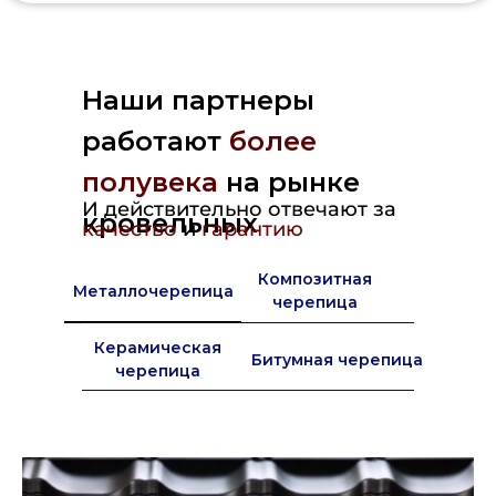
Наши партнеры
работают
более
полувека
на рынке
И действительно отвечают за
кровельных
качество
и
гарантию
материалов в Европе
Композитная
Металлочерепица
черепица
Керамическая
Битумная черепица
черепица