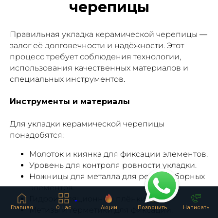
черепицы
Правильная укладка керамической черепицы —
залог её долговечности и надёжности. Этот
процесс требует соблюдения технологии,
использования качественных материалов и
специальных инструментов.
Инструменты и материалы
Для укладки керамической черепицы
понадобятся:
Молоток и киянка для фиксации элементов.
Уровень для контроля ровности укладки.
Ножницы для металла для резки доборных
элементов.
Гидроизоляционные плёнки.
Главная
О нас
Акции
Позвонить
Написать
Метизы и герметики для фиксации.