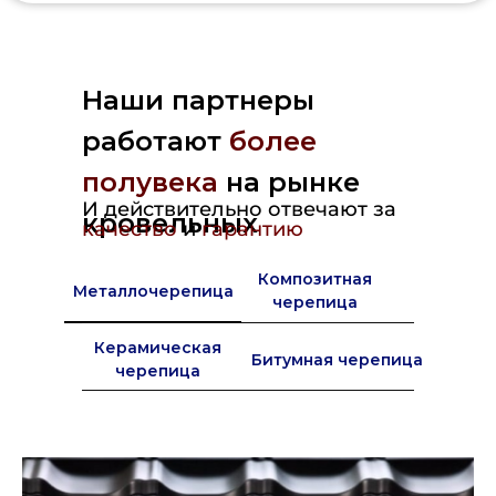
Наши партнеры
работают
более
полувека
на рынке
И действительно отвечают за
кровельных
качество
и
гарантию
материалов в Европе
Композитная
Металлочерепица
черепица
Керамическая
Битумная черепица
черепица