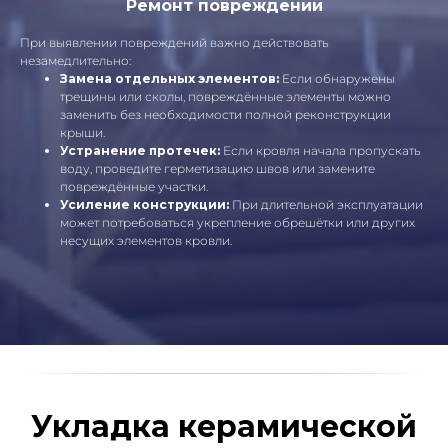
Ремонт повреждений
При выявлении повреждений важно действовать
незамедлительно:
Замена отдельных элементов:
Если обнаружены
трещины или сколы, повреждённые элементы можно
заменить без необходимости полной реконструкции
крыши.
Устранение протечек:
Если кровля начала пропускать
воду, проведите герметизацию швов или замените
повреждённые участки.
Усиление конструкции:
При длительной эксплуатации
может потребоваться укрепление обрешётки или других
несущих элементов кровли.
Укладка керамической