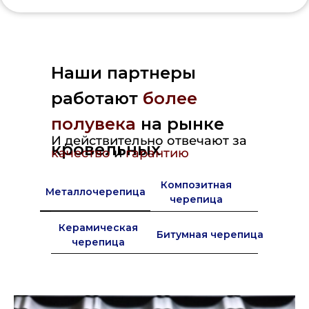
Наши партнеры
работают
более
полувека
на рынке
И действительно отвечают за
кровельных
качество
и
гарантию
материалов в Европе
Композитная
Металлочерепица
черепица
Керамическая
Битумная черепица
черепица