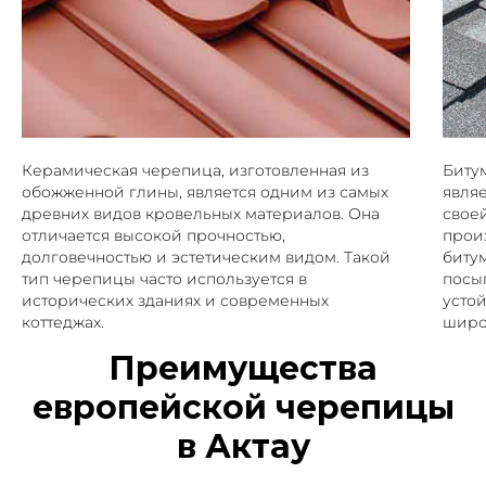
Керамическая черепица, изготовленная из
Биту
обожженной глины, является одним из самых
явля
древних видов кровельных материалов. Она
своей
отличается высокой прочностью,
прои
долговечностью и эстетическим видом. Такой
биту
тип черепицы часто используется в
посы
исторических зданиях и современных
усто
коттеджах.
широ
Преимущества
европейской черепицы
в Актау