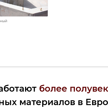
ьный
аботают
более полувек
ных материалов в Евр