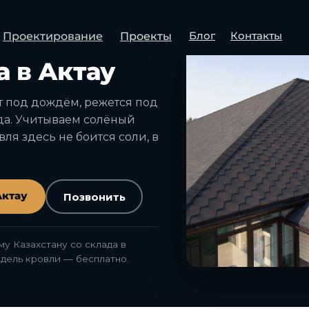
Блог
Контакты
Проектирование
Проекты
· ДОСТАВКА СО СКЛАДА
 в Актау
т под дождём, режется под
ада. Учитываем солёный
вля здесь не боится соли, в
Актау
Позвонить
у Казахстану со склада в
одель кровли — бесплатно.