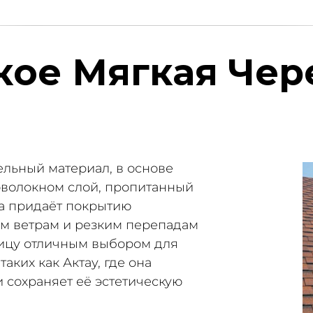
кое Мягкая Че
ельный материал, в основе
оволокном слой, пропитанный
ра придаёт покрытию
ым ветрам и резким перепадам
пицу отличным выбором для
ких как Актау, где она
 сохраняет её эстетическую