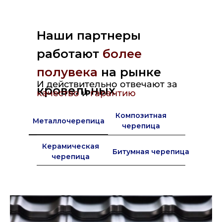
Наши партнеры
работают
более
полувека
на рынке
И действительно отвечают за
кровельных
качество
и
гарантию
материалов в Европе
Композитная
Металлочерепица
черепица
Керамическая
Битумная черепица
черепица