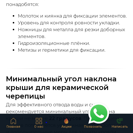
понадобятся:
Молоток и киянка для фиксации элементов.
Уровень для контроля ровности укладки.
Ножницы для металла для резки доборных
элементов.
Гидроизоляционные плёнки.
Метизы и герметики для фиксации.
Минимальный угол наклона
крыши для керамической
черепицы
Для эффективного отвода воды и снега
рекомендуется минимальный угол наклона
крыши не менее
22 градусов
. При меньшем
уклоне потребуется усиленная гидроизоляция
Главная
О нас
Акции
Позвонить
Написать
и дополнительные меры для защиты кровли.